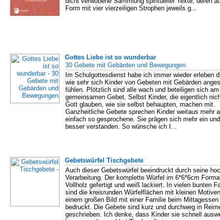
dicht verwobene Sammlung spiritueller Texte, deren ä
Form mit vier vierzeiligen Strophen jeweils g...
Gottes Liebe ist so wunderbar
30 Gebete mit Gebärden und Bewegungen
Im Schulgottesdienst habe ich immer wieder erleben d
wie sehr sich Kinder von Gebeten mit Gebärden ange
fühlen. Plötzlich sind alle wach und beteiligen sich am
gemeinsamen Gebet. Selbst Kinder, die eigentlich nic
Gott glauben, wie sie selbst behaupten, machen mit.
Ganzheitliche Gebete sprechen Kinder weitaus mehr a
einfach so gesprochene. Sie prägen sich mehr ein un
besser verstanden. So wünsche ich I...
Gebetswürfel Tischgebete
Auch dieser Gebetswürfel beeindruckt durch seine ho
Verarbeitung. Der komplette Würfel im 6*6*6cm Format
Vollholz gefertigt und weiß lackiert. In vielen bunten F
sind die kreisrunden Würfelflächen mit kleinen Motive
einem großen Bild mit einer Familie beim Mittagessen
bedruckt. Die Gebete sind kurz und durchweg in Reim
geschrieben. Ich denke, dass Kinder sie schnell ausw