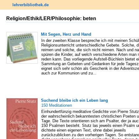
lehrerbibliothek.de
Religion/Ethik/LER/Philosophie: beten
Mit Segen, Herz und Hand
In der zweiten Klasse bespreche ich mit meinen Schül
Religionsunterricht unterschiedliche Gebete. Solche, d
reimen und solche, die sich nicht reimen. Nach und n
spüren die Kinder, auf welch verschiedene Arten man 
reden kann. Das vorliegende Aufstell-Büchlein bietet e
Sammlung an Gebeten und Gedanken für jede Tagesze
eignet sich sehr schön als Geschenk in der Adventszei
auch zur Kommunion und zu...
Suchend bleibe ich ein Leben lang
150 Meditationen
Einhundertfünzig meditative Gedichte von Pierre Stut
der wahrscheinlich bekanntesten christlichen Poeten 
Tage. Die Texte orientieren sich am Psalter, der ja au
150 Psalmen besteht. Stutz las jeweils einen Psalm u
dichtete einen eigenen Text, ohne dabei jeweils
zurückzublicken zu den vorherigen Tagen. So entstan