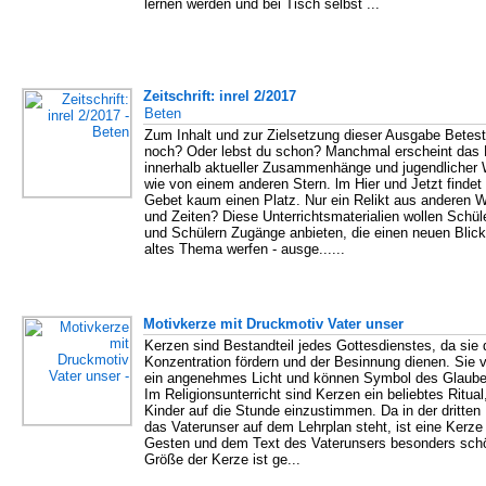
lernen werden und bei Tisch selbst ...
Zeitschrift: inrel 2/2017
Beten
Zum Inhalt und zur Zielsetzung dieser Ausgabe Betest
noch? Oder lebst du schon? Manchmal erscheint das
innerhalb aktueller Zusammenhänge und jugendlicher 
wie von einem anderen Stern. lm Hier und Jetzt findet
Gebet kaum einen Platz. Nur ein Relikt aus anderen W
und Zeiten? Diese Unterrichtsmaterialien wollen Schül
und Schülern Zugänge anbieten, die einen neuen Blick
altes Thema werfen - ausge......
Motivkerze mit Druckmotiv Vater unser
Kerzen sind Bestandteil jedes Gottesdienstes, da sie 
Konzentration fördern und der Besinnung dienen. Sie v
ein angenehmes Licht und können Symbol des Glaube
Im Religionsunterricht sind Kerzen ein beliebtes Ritua
Kinder auf die Stunde einzustimmen. Da in der dritten
das Vaterunser auf dem Lehrplan steht, ist eine Kerz
Gesten und dem Text des Vaterunsers besonders sch
Größe der Kerze ist ge...