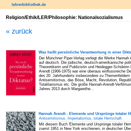
lehrerbibliothek.de
Religion/Ethik/LER/Philosophie: Nationalsozialismus
« zurück
Was heißt persönliche Verantwortung in einer Dikt
Der Münchner Piper-Verlag verlegt die Werke Hannah 
auf deutsch. Die jüdische, deutsch-amerikanische poli
Theoretikerin und Publizistin und Heidegger-Schüleri
Arendt (1906-1975) war eine überaus einflussreiche D
des 20. Jahrhunderts insbesondere zu Themenfeldern
Antisemitismus, das Böse, Macht, Revolution, Republi
Totalitarismus etc. Die große Hannah-Arendt-Verfilmu
Jahres 2013 durch Margarethe...
Hannah Arendt - Elemente und Ursprünge totaler H
Antisemitismus, Imperialismus, totale Herrschaft
Mit diesem Buch 'Elemente und Ursprünge totaler Herrs
zuerst 1951 in New York erschienen, in deutscher Üb