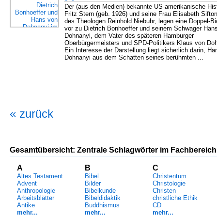
Der (aus den Medien) bekannte US-amerikanische Hist
Fritz Stern (geb. 1926) und seine Frau Elisabeth Sifto
des Theologen Reinhold Niebuhr, legen eine Doppel-Bi
vor zu Dietrich Bonhoeffer und seinem Schwager Han
Dohnanyi, dem Vater des späteren Hamburger
Oberbürgermeisters und SPD-Politikers Klaus von Doh
Ein Interesse der Darstellung liegt sicherlich darin, H
Dohnanyi aus dem Schatten seines berühmten ...
« zurück
Gesamtübersicht: Zentrale Schlagwörter im Fachbereich
A
B
C
Altes Testament
Bibel
Christentum
Advent
Bilder
Christologie
Anthropologie
Bibelkunde
Christen
Arbeitsblätter
Bibeldidaktik
christliche Ethik
Antike
Buddhismus
CD
mehr...
mehr...
mehr...