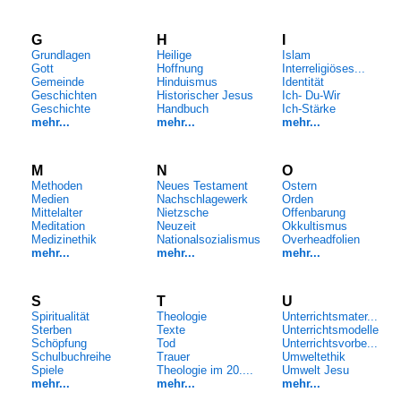
G
H
I
Grundlagen
Heilige
Islam
Gott
Hoffnung
Interreligiöses...
Gemeinde
Hinduismus
Identität
Geschichten
Historischer Jesus
Ich- Du-Wir
Geschichte
Handbuch
Ich-Stärke
mehr...
mehr...
mehr...
M
N
O
Methoden
Neues Testament
Ostern
Medien
Nachschlagewerk
Orden
Mittelalter
Nietzsche
Offenbarung
Meditation
Neuzeit
Okkultismus
Medizinethik
Nationalsozialismus
Overheadfolien
mehr...
mehr...
mehr...
S
T
U
Spiritualität
Theologie
Unterrichtsmater...
Sterben
Texte
Unterrichtsmodelle
Schöpfung
Tod
Unterrichtsvorbe...
Schulbuchreihe
Trauer
Umweltethik
Spiele
Theologie im 20....
Umwelt Jesu
mehr...
mehr...
mehr...