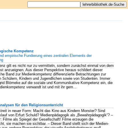
ogische Kompetenz
nd empirische Fundierung eines zentralen Elements der
ng
z gilt es nicht nur zu vermitteln, sondern zunächst einmal von dem
st anzueignen. Aus dieser Perspektive heraus schildert dieser
che Band zur Medienkompetenz differenzierte Betrachtungen zur
 Schülern, Kindern und Jugendlichen sowie von Studenten. Immer
grid Blömeke auf die soziale und Kommunikative Kompetenz ein, die
dienkompetenz verwandt ist und mit ihr gem...
nalysen für den Religionsunterricht
rstreit in neuer Form: Macht das Kino aus Kindern Monster? Sind
lauf von Erfurt Schuld? Medienpädagogik als „Bewahrpädagogik“? –
: Filme als Spiegel der Gesellschaft! Filme erzeugen die
ht, sie machen sie sichtbar. – Dieser Band stellt sich der Medien-
 aus anderer Perspektive: der visuelle Analphabetismus muß