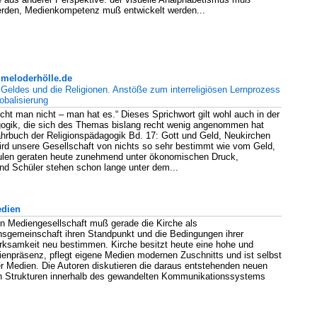
rden, Medienkompetenz muß entwickelt werden...
meloderhölle.de
Geldes und die Religionen. Anstöße zum interreligiösen Lernprozess
obalisierung
icht man nicht – man hat es.“ Dieses Sprichwort gilt wohl auch in der
gogik, die sich des Themas bislang recht wenig angenommen hat
rbuch der Religionspädagogik Bd. 17: Gott und Geld, Neukirchen
ird unsere Gesellschaft von nichts so sehr bestimmt wie vom Geld,
hulen geraten heute zunehmend unter ökonomischen Druck,
nd Schüler stehen schon lange unter dem...
edien
n Mediengesellschaft muß gerade die Kirche als
sgemeinschaft ihren Standpunkt und die Bedingungen ihrer
irksamkeit neu bestimmen. Kirche besitzt heute eine hohe und
enpräsenz, pflegt eigene Medien modernen Zuschnitts und ist selbst
 Medien. Die Autoren diskutieren die daraus entstehenden neuen
en Strukturen innerhalb des gewandelten Kommunikationssystems