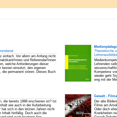
Medienpädag
rendariat
Theoretische u
Lehrerausbildu
nz einfach. Vor allem am Anfang nicht.
raktikant/Innen und Referendar/Innen
Medienkompeten
sen, welche Anforderungen dieser
Lehrenden selb
m besten einsetzt, den eigenen
wissenschaftli
t, die permanent stören. Dieses Buch
Kompetenz von
wieder geht Si
eng mit der Me
Gewalt - Filma
, die bereits 1998 erschienen ist? Ist
Der alte Bilde
Inhalt wie auch in der Aufarbeitung
Filme am Amok
hat sich in den letzten Jahren nicht
Oder doch eher
Inhalt hinfällig. Doch auch die
Krankheiten nic
 und wird auch heutigen Ans...
Gewalt-Debatte