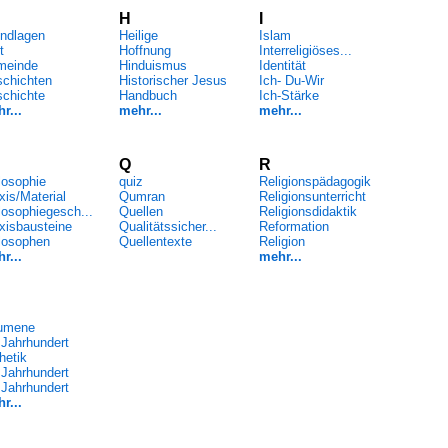
H
I
ndlagen
Heilige
Islam
t
Hoffnung
Interreligiöses...
meinde
Hinduismus
Identität
chichten
Historischer Jesus
Ich- Du-Wir
chichte
Handbuch
Ich-Stärke
r...
mehr...
mehr...
Q
R
losophie
quiz
Religionspädagogik
xis/Material
Qumran
Religionsunterricht
losophiegesch...
Quellen
Religionsdidaktik
xisbausteine
Qualitätssicher...
Reformation
losophen
Quellentexte
Religion
r...
mehr...
umene
 Jahrhundert
hetik
 Jahrhundert
 Jahrhundert
r...