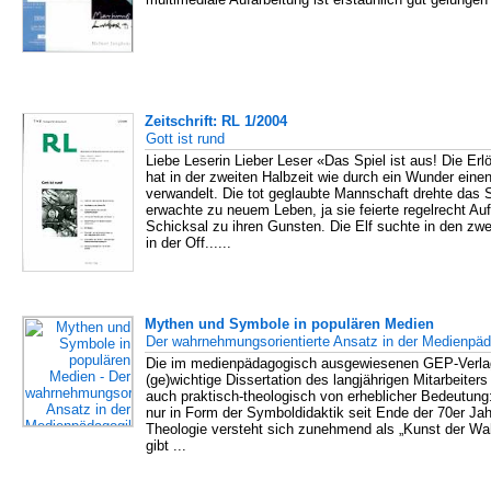
Zeitschrift: RL 1/2004
Gott ist rund
Liebe Leserin Lieber Leser «Das Spiel ist aus! Die E
hat in der zweiten Halbzeit wie durch ein Wunder eine
verwandelt. Die tot geglaubte Mannschaft drehte das S
erwachte zu neuem Leben, ja sie feierte regelrecht A
Schicksal zu ihren Gunsten. Die Elf suchte in den zwe
in der Off......
Mythen und Symbole in populären Medien
Der wahrnehmungsorientierte Ansatz in der Medienpä
Die im medienpädagogisch ausgewiesenen GEP-Verlag 
(ge)wichtige Dissertation des langjährigen Mitarbeiter
auch praktisch-theologisch von erheblicher Bedeutun
nur in Form der Symboldidaktik seit Ende der 70er Jah
Theologie versteht sich zunehmend als „Kunst der Wa
gibt ...