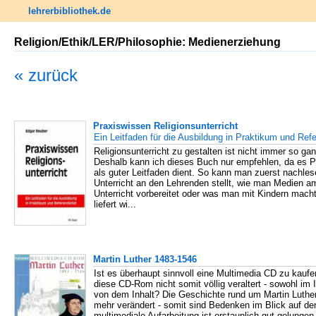
lehrerbibliothek.de
Religion/Ethik/LER/Philosophie: Medienerziehung
« zurück
Praxiswissen Religionsunterricht
Ein Leitfaden für die Ausbildung in Praktikum und Refe
Religionsunterricht zu gestalten ist nicht immer so ga
Deshalb kann ich dieses Buch nur empfehlen, da es P
als guter Leitfaden dient. So kann man zuerst nachle
Unterricht an den Lehrenden stellt, wie man Medien a
Unterricht vorbereitet oder was man mit Kindern mach
liefert wi...
Martin Luther 1483-1546
Ist es überhaupt sinnvoll eine Multimedia CD zu kaufen
diese CD-Rom nicht somit völlig veraltert - sowohl im 
von dem Inhalt? Die Geschichte rund um Martin Luther 
mehr verändert - somit sind Bedenken im Blick auf den 
multimediale Aufarbeitung ist erstaunlich gut gelungen