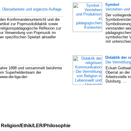
Symbol
. Überarbeitete und ergänzte Auflage
Verstehen und
Der vorliegend
 den Konfirmandenunterricht und die
Symbolverstän
rtikel zur Popmusikdidaktik sowie
Symbolisierung
e religionspädagogische Reflexion zur
verstanden we
e zur Verwendung von Popmusik im
pädagogischen
er spezifischen Spielart aktueller
symbolischer 
mit unterschiedl
Didaktik der 
Die Vermittlun
 Jahre 1898 und versammelt berühmte
Eckart Gottwal
nem Superheldenteam der
Oberrat an der
www.die-liga-der-
Arbeitsstelle i
Duisburg. ...
 Religion/Ethik/LER/Philosophie