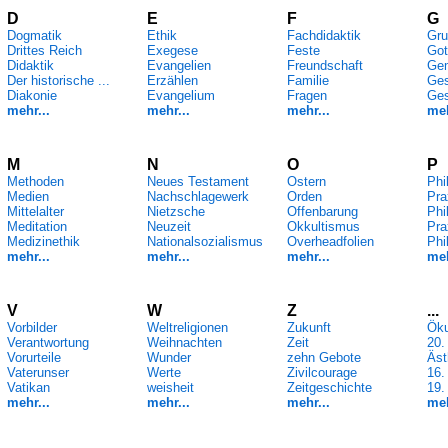
D
E
F
G
Dogmatik
Ethik
Fachdidaktik
Gru
Drittes Reich
Exegese
Feste
Got
Didaktik
Evangelien
Freundschaft
Ge
Der historische ...
Erzählen
Familie
Ges
Diakonie
Evangelium
Fragen
Ges
mehr...
mehr...
mehr...
meh
M
N
O
P
Methoden
Neues Testament
Ostern
Phi
Medien
Nachschlagewerk
Orden
Pra
Mittelalter
Nietzsche
Offenbarung
Phi
Meditation
Neuzeit
Okkultismus
Pra
Medizinethik
Nationalsozialismus
Overheadfolien
Phi
mehr...
mehr...
mehr...
meh
V
W
Z
...
Vorbilder
Weltreligionen
Zukunft
Ök
Verantwortung
Weihnachten
Zeit
20.
Vorurteile
Wunder
zehn Gebote
Äst
Vaterunser
Werte
Zivilcourage
16.
Vatikan
weisheit
Zeitgeschichte
19.
mehr...
mehr...
mehr...
meh