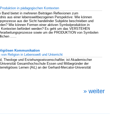
 Produktion in pädagogischen Kontexten
e Band bietet in mehreren Beiträgen Reflexionen zum
dnis aus einer lebensweltbezogenen Perspektive: Wie können
sprozesse aus der Sicht handelnder Subjekte beschrieben und
rden? Wie können Formen einer aktiven Symbolproduktion in
 Kontexten befördert werden? Es geht um das VERSTEHEN
Verarbeitungsprozesse sowie um die PRODUKTION von Symbolen
ichen ......
religiösen Kommunikation
g von Religion in Lebenswelt und Unterricht
d, Theologe und Erziehungswissenschaftler, ist Akademischer
 Universität Gesamthochschule Essen und Mitbegründer der
nterreligiöses Lernen (AiL) an der Gerhard-Mercator-Universität
» weiter