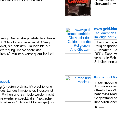
überwunden we
www.geld-him
Die Macht des 
im Zuge der Gl
rlösung! Das abstiegsgefährdete Team
n 0:3 Rückstand in einen 4:3 Sieg
„Über Geld spr
piel, sie gab den Glauben nie auf,
Religionspäda
uferstehung und wendete das
(Ausnahme: Jah
iten 45 Minuten konsequent ihr Heil
2001). Dabei w
selbst die Sc
Schülerinnen u
Kirche und M
dagogik
In der moderne
Kommunikation
(„medien praktisch“) erschienene
öffentlichen W
s des Landesfilmdienstes Hessen ist
beachtete Medi
g: Mythen und Symbole werden nicht
Gegenstand der
re wieder entdeckt, die Praktische
innerkirchlich
hrnehmung“ (Albrecht Grözinger) und
�......