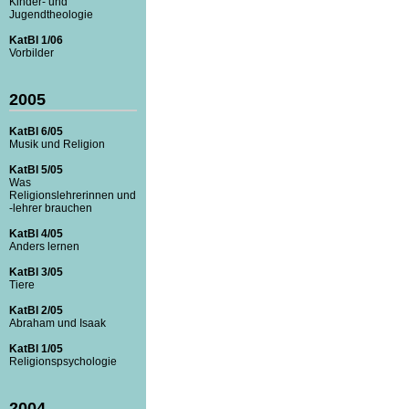
Kinder- und
Jugendtheologie
KatBl 1/06
Vorbilder
2005
KatBl 6/05
Musik und Religion
KatBl 5/05
Was
Religionslehrerinnen und
-lehrer brauchen
KatBl 4/05
Anders lernen
KatBl 3/05
Tiere
KatBl 2/05
Abraham und Isaak
KatBl 1/05
Religionspsychologie
2004