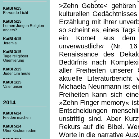
>Zehn Gebote< gehören 
KatBl 6/15
kulturellen Gedächtnisses
Es werde Licht
Erzählung mit ihrer unverb
KatBl 5/15
Lernen Jungen Religion
so scheint es, eines Tags 
anders?
ein Komet aus dem A
KatBl 4/15
Jeremia
unverwüstlich« (Nr. 1
KatBl 3/15
Renaissance des Dekal
Tage religiöser
Orientierung
Bedürfnis nach Komplexit
aller Freiheiten unserer
KatBl 2/15
Judentum heute
aktuelle Literaturberich
KatBl 1/15
Michaela Neunmann ist ein
Vater unser
Freiheiten kann sich eine
»Zehn-Finger-memory« ist
2014
Entscheidungen menschlic
KatBl 6/14
unstrittig sind. Aber Ku
Frieden machen
Rekurs auf die Bibel. Wer
KatBl 5/14
Über Kirchen reden
Worte in die narrative Au