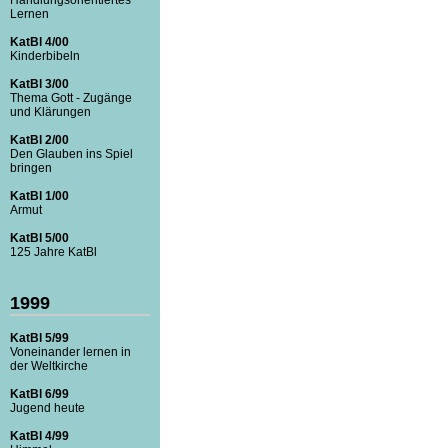
Lernen
KatBl 4/00
Kinderbibeln
KatBl 3/00
Thema Gott - Zugänge
und Klärungen
KatBl 2/00
Den Glauben ins Spiel
bringen
KatBl 1/00
Armut
KatBl 5/00
125 Jahre KatBl
1999
KatBl 5/99
Voneinander lernen in
der Weltkirche
KatBl 6/99
Jugend heute
KatBl 4/99