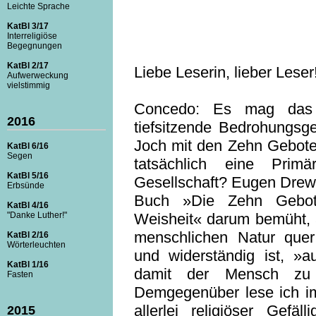
Leichte Sprache
KatBl 3/17
Interreligiöse
Begegnungen
KatBl 2/17
Liebe Leserin, lieber Leser
Aufwerweckung
vielstimmig
Concedo: Es mag das
2016
tiefsitzende Bedrohungsge
Joch mit den Zehn Geboten
KatBl 6/16
Segen
tatsächlich eine Primä
KatBl 5/16
Gesellschaft? Eugen Drew
Erbsünde
Buch »Die Zehn Gebot
KatBl 4/16
"Danke Luther!"
Weisheit« darum bemüht, 
menschlichen Natur quer 
KatBl 2/16
Wörterleuchten
und widerständig ist, »a
KatBl 1/16
damit der Mensch zu 
Fasten
Demgegenüber lese ich im
allerlei religiöser Gefäl
2015