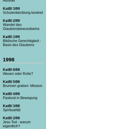
Himmel
KatBl 3/99
Schulentwicklung konkret
KatBl 2/99
Wandel des
Glaubensbewusstseins
KatBl 1/99
Biblische Gerechtigkeit -
Basis des Glaubens
1998
KatBl 6/98
Wesen oder Rolle?
KatBl 5/98
Brunnen graben: Mission
KatBl 4/98
Pastoral in Bewegung
KatBl 3/98
Spiritualität
KatBl 2/98
Jesu Tod - warum
eigentlich?