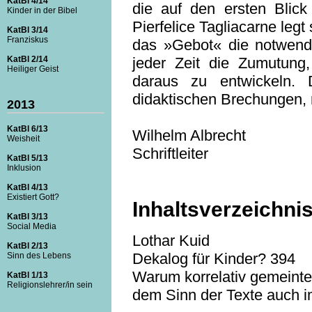
KatBl 4/14
die auf den ersten Blick 
Kinder in der Bibel
Pierfelice Tagliacarne leg
KatBl 3/14
Franziskus
das »Gebot« die notwendig
KatBl 2/14
jeder Zeit die Zumutung
Heiliger Geist
daraus zu entwickeln. 
didaktischen Brechungen, n
2013
KatBl 6/13
Wilhelm Albrecht
Weisheit
Schriftleiter
KatBl 5/13
Inklusion
KatBl 4/13
Existiert Gott?
Inhaltsverzeichni
KatBl 3/13
Social Media
Lothar Kuid
KatBl 2/13
Dekalog für Kinder? 394
Sinn des Lebens
Warum korrelativ gemeint
KatBl 1/13
Religionslehrer/in sein
dem Sinn der Texte auch 