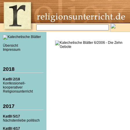
Übersicht
Impressum
2018
KatBl 2/18
Konfessionell-
kooperativer
Religionsunterricht
2017
KatBl 5/17
Nächstenliebe politisch
KatBl 4/17