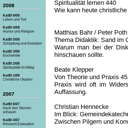
Spiritualität lernen 440
2008
Wie kann heute christliche 
KatBl 6/08
Leben und Tod
KatBl 4/08
Matthias Bahr / Peter Poth
Humor und Religion
Thema Didaktik: Sand im G
KatBl 5/08
Schöpfung und Evolution
Warum man bei der Disku
KatBl 3/08
hinschauen sollte.
Eucharistie
KatBl 2/08
Spiritualität im Alltag
Beate Klepper
Von Theorie und Praxis 45
KatBl 1/08
Christliche Utopien
Praxis wird oft im Wider
Auffassung.
2007
KatBl 6/07
Christian Hennecke
Nach den Sternen
schauen
Im Blick: Gemeindekatech
Zwischen Pilgern und Konv
KatBl 4/07
Reizwort Evaluation