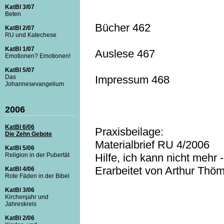
KatBl 3/07
Beten
Bücher 462
KatBl 2/07
RU und Katechese
KatBl 1/07
Auslese 467
Emotionen? Emotionen!
KatBl 5/07
Impressum 468
Das
Johannesevangelium
2006
KatBl 6/06
Praxisbeilage:
Die Zehn Gebote
Materialbrief RU 4/2006
KatBl 5/06
Hilfe, ich kann nicht mehr
Religion in der Pubertät
Erarbeitet von Arthur Th
KatBl 4/06
Rote Fäden in der Bibel
KatBl 3/06
Kirchenjahr und
Jahreskreis
KatBl 2/06