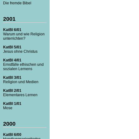
Die fremde Bibel
2001
KatBl 6/01
Warum und wie Religion
unterrichten?
KatBl 5/01
Jesus ohne Christus
KatBl 4/01
Ernstfälle ethischen und
sozialen Lernens
KatBl 3/01
Religion und Medien
KatBl 2/01
Elementares Lernen
KatBl 1/01
Mose
2000
KatBl 6/00
Handlungsorientiertes