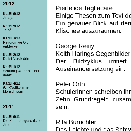
2012
Pierfelice Tagliacare
KatBl 6/12
Einige Thesen zum Text d
Jesaja
Ein genauer Blick auf den
KatBl 5/12
Klischee auszuräumen.
Taizé
KatBl 3/12
Religion vor Ort
George Reiiiy
entdecken
Keith Harings Gegenbilde
KatBl 2/12
Da ist Musik drin!
Der Bildzyklus irriti
KatBl 1/12
Auseinandersetzung ein.
Schuldig werden - und
dann?
Peter Orth
KatBl 4/12
(Un-)Vollkommen
Schülerinnen schreiben ih
Mensch sein
Zehn Grundregeln zusamm
sein.
2011
KatBl 6/11
Rita Burrichter
Die Kindheitsgeschichten
Jesu
Das Leichte und das Schw