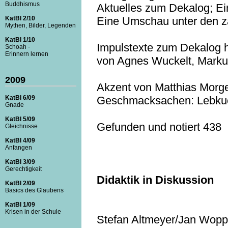
Buddhismus
Aktuelles zum Dekalog; Ein
Eine Umschau unter den z
KatBl 2/10
Mythen, Bilder, Legenden
KatBl 1/10
Impulstexte zum Dekalog 
Schoah -
Erinnern lernen
von Agnes Wuckelt, Markus
2009
Akzent von Matthias Morg
Geschmacksachen: Lebku
KatBl 6/09
Gnade
KatBl 5/09
Gefunden und notiert 438
Gleichnisse
KatBl 4/09
Anfangen
KatBl 3/09
Gerechtigkeit
Didaktik in Diskussion
KatBl 2/09
Basics des Glaubens
KatBl 1/09
Krisen in der Schule
Stefan Altmeyer/Jan Wop