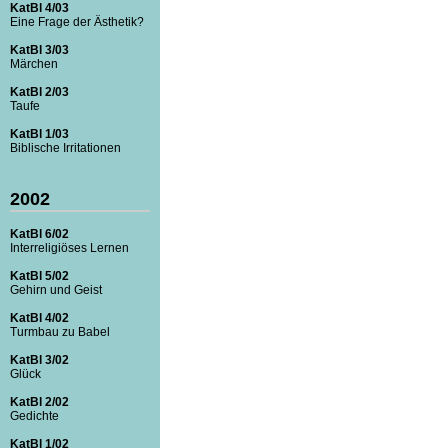
KatBl 4/03
Eine Frage der Ästhetik?
KatBl 3/03
Märchen
KatBl 2/03
Taufe
KatBl 1/03
Biblische Irritationen
2002
KatBl 6/02
Interreligiöses Lernen
KatBl 5/02
Gehirn und Geist
KatBl 4/02
Turmbau zu Babel
KatBl 3/02
Glück
KatBl 2/02
Gedichte
KatBl 1/02