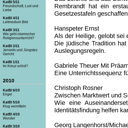
KatBl 5/11
Rembrandt hat ein ersta
Freundschaft, Lust und
Liebe
Gesetzestafeln geschaffen
KatBl 4/11
Leitmedium Bild
Hanspeter Ernst
KatBl 3/11
Wie geht islamischer
Als der Heilige, gelobt se
Religionsunterricht?
Die jüdische Tradition ha
KatBl 2/11
Auslegungsregeln.
Jenseits und Jüngstes
Gericht
KatBl 1/11
Gabriele Theuer Mit Präam
Im Kreuz erlöst?
Eine Unterrichtssequenz fü
2010
Christoph Rosner
KatBl 6/10
Zwischen Marktwert und S
Engel
Wie eine Auseinanderse
KatBl 5/10
Klug vermitteln
Identitätsfindung helfen ka
KatBl 4/10
Wunder
Georg Langenhorst/Micha
KatBl 3/10