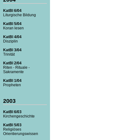
KatBl 6/04
Liturgische Bildung
KatBl 5/04
Koran lesen
KatBl 4/04
Disziplin
KatBl 3/04
Trinität
KatBl 2/04
Riten - Rituale -
Sakramente
KatBl 1/04
Propheten
2003
KatBl 6/03
Kirchengeschichte
KatBl 5/03
Religiöses
Orientierungswissen