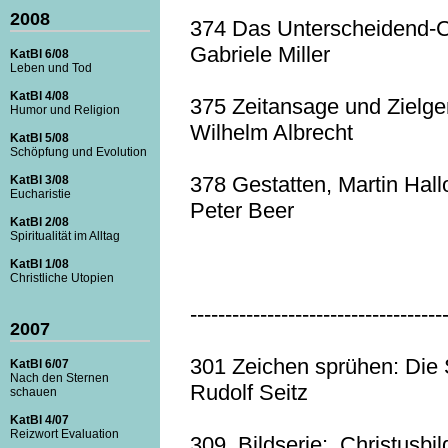
2008
374 Das Unterscheidend-Ch
Gabriele Miller
KatBl 6/08
Leben und Tod
KatBl 4/08
375 Zeitansage und Zielge
Humor und Religion
Wilhelm Albrecht
KatBl 5/08
Schöpfung und Evolution
378 Gestatten, Martin Hall
KatBl 3/08
Eucharistie
Peter Beer
KatBl 2/08
Spiritualität im Alltag
KatBl 1/08
Christliche Utopien
------------------------------------
2007
301 Zeichen sprühen: Die 
KatBl 6/07
Nach den Sternen
Rudolf Seitz
schauen
KatBl 4/07
Reizwort Evaluation
309 Bildserie: Christusbi