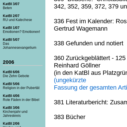
KatBl 3/07
342, 352, 359, 372, 379 und
Beten
KatBl 2/07
336 Fest im Kalender: Ro
RU und Katechese
Gertrud Wagemann
KatBl 1/07
Emotionen? Emotionen!
KatBl 5/07
338 Gefunden und notiert
Das
Johannesevangelium
360 Zurückgeblättert - 125
2006
Reinhard Göllner
(in den KatBl aus Platzgrü
KatBl 6/06
Die Zehn Gebote
(ungekürzte
KatBl 5/06
Fassung der gesamten Artik
Religion in der Pubertät
KatBl 4/06
Rote Fäden in der Bibel
381 Literaturbericht: Zusa
KatBl 3/06
Kirchenjahr und
383 Bücher
Jahreskreis
KatBl 2/06