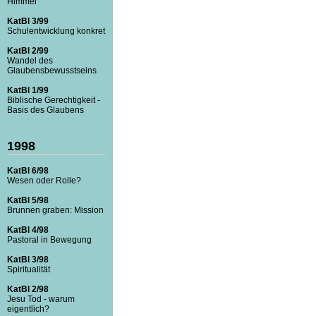
Himmel
KatBl 3/99
Schulentwicklung konkret
KatBl 2/99
Wandel des
Glaubensbewusstseins
KatBl 1/99
Biblische Gerechtigkeit -
Basis des Glaubens
1998
KatBl 6/98
Wesen oder Rolle?
KatBl 5/98
Brunnen graben: Mission
KatBl 4/98
Pastoral in Bewegung
KatBl 3/98
Spiritualität
KatBl 2/98
Jesu Tod - warum
eigentlich?