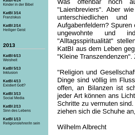
Was offenbar noch au
KatBl 4/14
Kinder in der Bibel
"Laienbreviers". Aber wi
KatBl 3/14
unterschiedlichen und
Franziskus
Aufgabenfeldern? Spuren d
KatBl 2/14
Heiliger Geist
ungewohnte und indi
"Alltagsspiritualität" ste
2013
KatBI aus dem Leben gegri
"Kleine Transzendenzen". 
KatBl 6/13
Weisheit
KatBl 5/13
"Religion und Gesellschaf
Inklusion
Dinge sind völlig im Flus
KatBl 4/13
Existiert Gott?
offen, an Bilanzen ist s
KatBl 3/13
jeder Art können ans Lich
Social Media
Schritte zu vermuten sind.
KatBl 2/13
ziehen sich die Schuhe a
Sinn des Lebens
KatBl 1/13
Religionslehrer/in sein
Wilhelm Albrecht