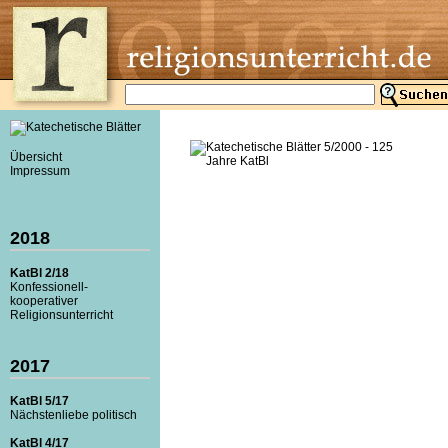
Übersicht
Impressum
2018
KatBl 2/18
Konfessionell-
kooperativer
Religionsunterricht
2017
KatBl 5/17
Nächstenliebe politisch
KatBl 4/17