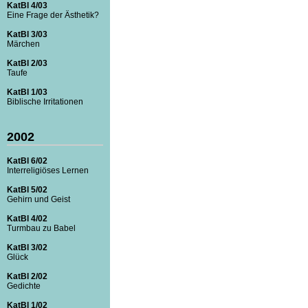
KatBl 4/03
Eine Frage der Ästhetik?
KatBl 3/03
Märchen
KatBl 2/03
Taufe
KatBl 1/03
Biblische Irritationen
2002
KatBl 6/02
Interreligiöses Lernen
KatBl 5/02
Gehirn und Geist
KatBl 4/02
Turmbau zu Babel
KatBl 3/02
Glück
KatBl 2/02
Gedichte
KatBl 1/02