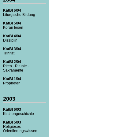
KatBl 6/04
Liturgische Bildung
KatBl 5/04
Koran lesen
KatBl 4/04
Disziplin
KatBl 3/04
Trinität
KatBl 2/04
Riten - Rituale -
Sakramente
KatBl 1/04
Propheten
2003
KatBl 6/03
Kirchengeschichte
KatBl 5/03
Religiöses
Orientierungswissen