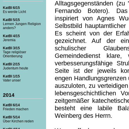
Alltagsgegenständen (z
KatBl 6/15
Fernando Botero). Das 
Es werde Licht
inspiriert von Agnes Wu
KatBl 5/15
Lernen Jungen Religion
Selbstbild hauptamtlicher
anders?
Es scheint von der Erfa
KatBl 4/15
gezeichnet. Auf der ei
Jeremia
schulischer Glaub
KatBl 3/15
Tage religiöser
Gemeindedienst klare,
Orientierung
verbesserungsfähige Stru
KatBl 2/15
Judentum heute
Seite ist der jeweils ko
KatBl 1/15
engen Handlungsgrenzen 
Vater unser
auszuloten, zu verteidigen
lebensgeschichtlichen V
2014
zeitgemäßer katechetisch
KatBl 6/14
besteht eine labile Bal
Frieden machen
Weinberg des Herrn.
KatBl 5/14
Über Kirchen reden