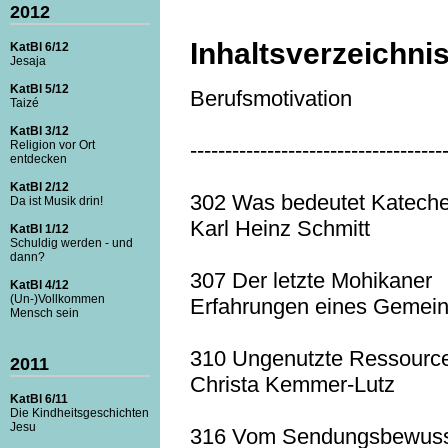
2012
Inhaltsverzeichni
KatBl 6/12
Jesaja
KatBl 5/12
Berufsmotivation
Taizé
KatBl 3/12
Religion vor Ort
------------------------------------
entdecken
KatBl 2/12
302 Was bedeutet Katech
Da ist Musik drin!
Karl Heinz Schmitt
KatBl 1/12
Schuldig werden - und
dann?
307 Der letzte Mohikaner
KatBl 4/12
(Un-)Vollkommen
Erfahrungen eines Gemein
Mensch sein
310 Ungenutzte Ressourc
2011
Christa Kemmer-Lutz
KatBl 6/11
Die Kindheitsgeschichten
Jesu
316 Vom Sendungsbewusst