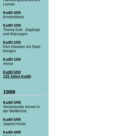
Lernen
KatBl 4/00
Kinderbibeln
KatBl 3/00
Thema Gott - Zugänge
und Klärungen
KatBl 2/00
Den Glauben ins Spiel
bringen
KatBl 1/00
Armut
KatBl 5/00
125 Jahre KatBl
1999
KatBl 5/99
Voneinander lernen in
der Weltkirche
KatBl 6/99
Jugend heute
KatBl 4/99