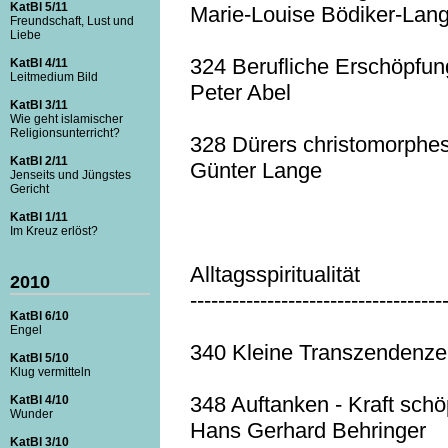
KatBl 5/11
Marie-Louise Bödiker-Lan
Freundschaft, Lust und
Liebe
324 Berufliche Erschöpfung 
KatBl 4/11
Leitmedium Bild
Peter Abel
KatBl 3/11
Wie geht islamischer
Religionsunterricht?
328 Dürers christomorphes
KatBl 2/11
Günter Lange
Jenseits und Jüngstes
Gericht
KatBl 1/11
Im Kreuz erlöst?
Alltagsspiritualität
2010
------------------------------------
KatBl 6/10
Engel
340 Kleine Transzendenzen
KatBl 5/10
Klug vermitteln
348 Auftanken - Kraft sch
KatBl 4/10
Wunder
Hans Gerhard Behringer
KatBl 3/10