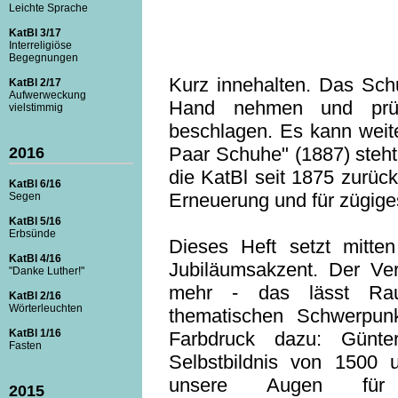
Leichte Sprache
KatBl 3/17
Interreligiöse
Begegnungen
Kurz innehalten. Das Sch
KatBl 2/17
Aufwerweckung
Hand nehmen und prüf
vielstimmig
beschlagen. Es kann weit
Paar Schuhe" (1887) steht
2016
die KatBl seit 1875 zurück
KatBl 6/16
Erneuerung und für zügige
Segen
KatBl 5/16
Erbsünde
Dieses Heft setzt mitte
KatBl 4/16
Jubiläumsakzent. Der Ver
"Danke Luther!"
mehr - das lässt Rau
KatBl 2/16
Wörterleuchten
thematischen Schwerpunk
KatBl 1/16
Farbdruck dazu: Günte
Fasten
Selbstbildnis von 1500 
unsere Augen für
2015