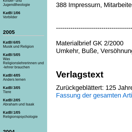
Kinder- und
388 Impressurn, Mitarbeite
Jugendtheologie
KatBl 1/06
Vorbilder
------------------------------------
2005
Materialbrief GK 2/2000
KatBl 6/05
Musik und Religion
Umkehr, Buße, Versöhnun
KatBl 5/05
Was
Religionslehrerinnen und
-lehrer brauchen
Verlagstext
KatBl 4/05
Anders lernen
Zurückgeblättert: 125 Jahr
KatBl 3/05
Tiere
Fassung der gesamten Artik
KatBl 2/05
Abraham und Isaak
KatBl 1/05
Religionspsychologie
2004