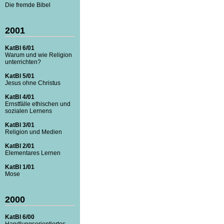
Die fremde Bibel
2001
KatBl 6/01
Warum und wie Religion
unterrichten?
KatBl 5/01
Jesus ohne Christus
KatBl 4/01
Ernstfälle ethischen und
sozialen Lernens
KatBl 3/01
Religion und Medien
KatBl 2/01
Elementares Lernen
KatBl 1/01
Mose
2000
KatBl 6/00
Handlungsorientiertes