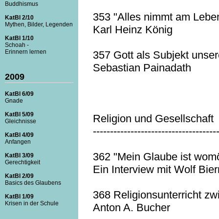
Buddhismus
353 "Alles nimmt am Leben
KatBl 2/10
Mythen, Bilder, Legenden
Karl Heinz König
KatBl 1/10
Schoah -
Erinnern lernen
357 Gott als Subjekt unse
Sebastian Painadath
2009
KatBl 6/09
Gnade
KatBl 5/09
Religion und Gesellschaft
Gleichnisse
------------------------------------
KatBl 4/09
Anfangen
362 "Mein Glaube ist womö
KatBl 3/09
Gerechtigkeit
Ein Interview mit Wolf Bi
KatBl 2/09
Basics des Glaubens
368 Religionsunterricht z
KatBl 1/09
Krisen in der Schule
Anton A. Bucher