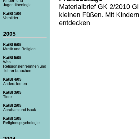
Kinder- und
Materialbrief GK 2/2010 G
Jugendtheologie
kleinen Füßen. Mit Kindern
KatBl 1/06
Vorbilder
entdecken
2005
KatBl 6/05
Musik und Religion
KatBl 5/05
Was
Religionslehrerinnen und
-lehrer brauchen
KatBl 4/05
Anders lernen
KatBl 3/05
Tiere
KatBl 2/05
Abraham und Isaak
KatBl 1/05
Religionspsychologie
2004