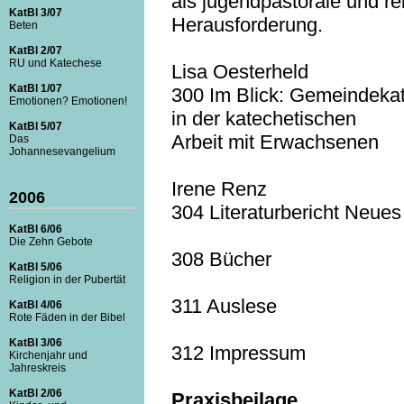
als jugendpastorale und r
KatBl 3/07
Herausforderung.
Beten
KatBl 2/07
RU und Katechese
Lisa Oesterheld
KatBl 1/07
300 Im Blick: Gemeindek
Emotionen? Emotionen!
in der katechetischen
KatBl 5/07
Arbeit mit Erwachsenen
Das
Johannesevangelium
Irene Renz
2006
304 Literaturbericht Neue
KatBl 6/06
Die Zehn Gebote
308 Bücher
KatBl 5/06
Religion in der Pubertät
311 Auslese
KatBl 4/06
Rote Fäden in der Bibel
KatBl 3/06
312 Impressum
Kirchenjahr und
Jahreskreis
KatBl 2/06
Praxisbeilage