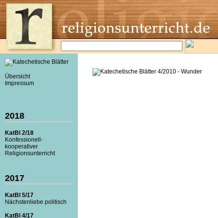
Übersicht
Impressum
2018
KatBl 2/18
Konfessionell-
kooperativer
Religionsunterricht
2017
KatBl 5/17
Nächstenliebe politisch
KatBl 4/17