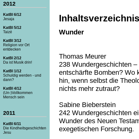
2012
KatBl 6/12
Inhaltsverzeichni
Jesaja
KatBl 5/12
Wunder
Taizé
KatBl 3/12
Religion vor Ort
entdecken
Thomas Meurer
KatBl 2/12
Da ist Musik drin!
238 Wundergeschichten – 
entschärfte Bomben? Wo 
KatBl 1/12
Schuldig werden - und
hin, wenn selbst die Theol
dann?
nichts mehr zutraut?
KatBl 4/12
(Un-)Vollkommen
Mensch sein
Sabine Bieberstein
242 Wundergeschichten ei
2011
Wunder des Neuen Testame
KatBl 6/11
exegetischen Forschung.
Die Kindheitsgeschichten
Jesu