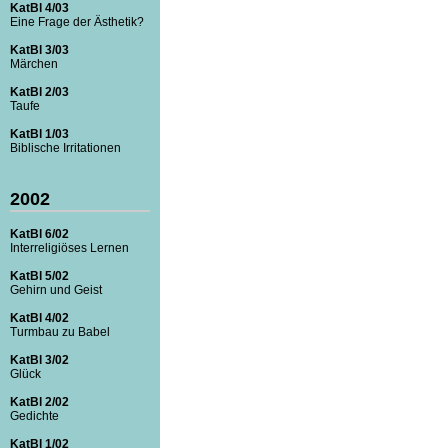
KatBl 4/03
Eine Frage der Ästhetik?
KatBl 3/03
Märchen
KatBl 2/03
Taufe
KatBl 1/03
Biblische Irritationen
2002
KatBl 6/02
Interreligiöses Lernen
KatBl 5/02
Gehirn und Geist
KatBl 4/02
Turmbau zu Babel
KatBl 3/02
Glück
KatBl 2/02
Gedichte
KatBl 1/02