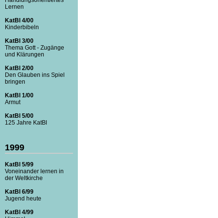
Lernen
KatBl 4/00
Kinderbibeln
KatBl 3/00
Thema Gott - Zugänge
und Klärungen
KatBl 2/00
Den Glauben ins Spiel
bringen
KatBl 1/00
Armut
KatBl 5/00
125 Jahre KatBl
1999
KatBl 5/99
Voneinander lernen in
der Weltkirche
KatBl 6/99
Jugend heute
KatBl 4/99