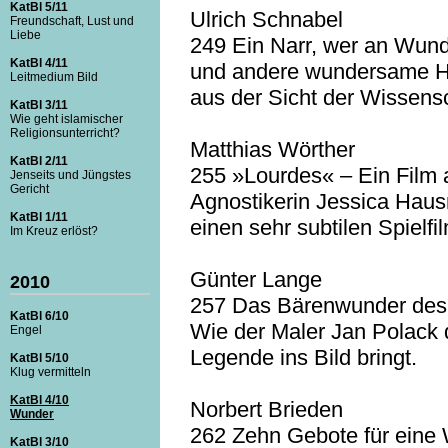
KatBl 5/11
Ulrich Schnabel
Freundschaft, Lust und
Liebe
249 Ein Narr, wer an Wund
KatBl 4/11
und andere wundersame H
Leitmedium Bild
aus der Sicht der Wissensc
KatBl 3/11
Wie geht islamischer
Religionsunterricht?
Matthias Wörther
KatBl 2/11
255 »Lourdes« – Ein Film 
Jenseits und Jüngstes
Gericht
Agnostikerin Jessica Hausn
KatBl 1/11
einen sehr subtilen Spielfi
Im Kreuz erlöst?
Günter Lange
2010
257 Das Bärenwunder des 
KatBl 6/10
Wie der Maler Jan Polack 
Engel
Legende ins Bild bringt.
KatBl 5/10
Klug vermitteln
KatBl 4/10
Norbert Brieden
Wunder
262 Zehn Gebote für eine 
KatBl 3/10