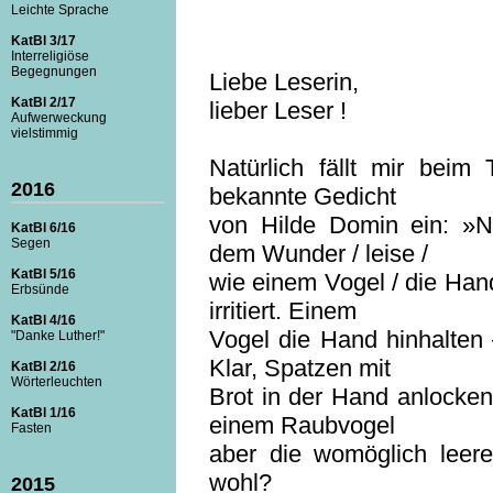
Leichte Sprache
KatBl 3/17
Interreligiöse
Begegnungen
Liebe Leserin,
KatBl 2/17
lieber Leser !
Aufwerweckung
vielstimmig
Natürlich fällt mir bei
2016
bekannte Gedicht
von Hilde Domin ein: »N
KatBl 6/16
Segen
dem Wunder / leise /
KatBl 5/16
wie einem Vogel / die Han
Erbsünde
irritiert. Einem
KatBl 4/16
Vogel die Hand hinhalten
"Danke Luther!"
Klar, Spatzen mit
KatBl 2/16
Wörterleuchten
Brot in der Hand anlocken
KatBl 1/16
einem Raubvogel
Fasten
aber die womöglich leer
wohl?
2015