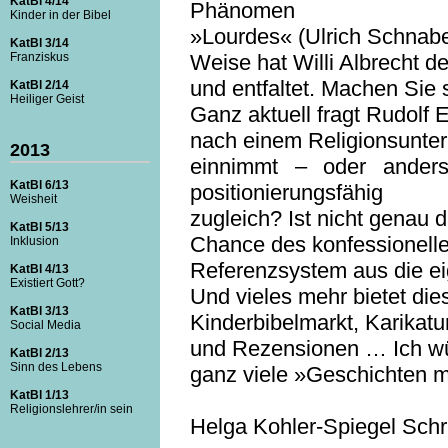
KatBl 4/14
Phänomen
Kinder in der Bibel
»Lourdes« (Ulrich Schnabe
KatBl 3/14
Franziskus
Weise hat Willi Albrecht 
und entfaltet. Machen Sie s
KatBl 2/14
Heiliger Geist
Ganz aktuell fragt Rudolf En
nach einem Religionsunterr
2013
einnimmt – oder anders 
KatBl 6/13
positionierungsfähig
Weisheit
zugleich? Ist nicht genau
KatBl 5/13
Chance des konfessionelle
Inklusion
Referenzsystem aus die ei
KatBl 4/13
Existiert Gott?
Und vieles mehr bietet die
KatBl 3/13
Kinderbibelmarkt, Karikatu
Social Media
und Rezensionen … Ich w
KatBl 2/13
Sinn des Lebens
ganz viele »Geschichten m
KatBl 1/13
Religionslehrer/in sein
Helga Kohler-Spiegel Schrif