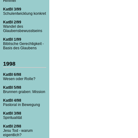
Himmel
KatBl 3/99
Schulentwicklung konkret
KatBl 2/99
Wandel des
Glaubensbewusstseins
KatBl 1/99
Biblische Gerechtigkeit -
Basis des Glaubens
1998
KatBl 6/98
Wesen oder Rolle?
KatBl 5/98
Brunnen graben: Mission
KatBl 4/98
Pastoral in Bewegung
KatBl 3/98
Spiritualität
KatBl 2/98
Jesu Tod - warum
eigentlich?