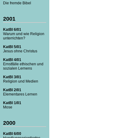
Die fremde Bibel
2001
KatBl 6/01
Warum und wie Religion
unterrichten?
KatBl 5/01
Jesus ohne Christus
KatBl 4/01
Ernstfälle ethischen und
sozialen Lernens
KatBl 3/01
Religion und Medien
KatBl 2/01
Elementares Lernen
KatBl 1/01
Mose
2000
KatBl 6/00
Handlungsorientiertes