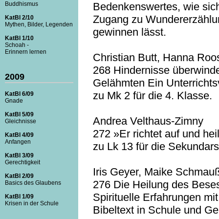
Bedenkenswertes, wie sic
Buddhismus
Zugang zu Wundererzähl
KatBl 2/10
Mythen, Bilder, Legenden
gewinnen lässt.
KatBl 1/10
Schoah -
Erinnern lernen
Christian Butt, Hanna Roo
268 Hindernisse überwinde
2009
Gelähmten Ein Unterrichts
zu Mk 2 für die 4. Klasse.
KatBl 6/09
Gnade
KatBl 5/09
Andrea Velthaus-Zimny
Gleichnisse
272 »Er richtet auf und hei
KatBl 4/09
Anfangen
zu Lk 13 für die Sekundars
KatBl 3/09
Gerechtigkeit
Iris Geyer, Maike Schmau
KatBl 2/09
276 Die Heilung des Bese
Basics des Glaubens
Spirituelle Erfahrungen mi
KatBl 1/09
Krisen in der Schule
Bibeltext in Schule und G