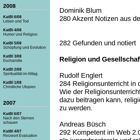
2008
Dominik Blum
280 Akzent Notizen aus de
KatBl 6/08
Leben und Tod
KatBl 4/08
Humor und Religion
282 Gefunden und notiert
KatBl 5/08
Schöpfung und Evolution
KatBl 3/08
Religion und Gesellschaf
Eucharistie
KatBl 2/08
Rudolf Englert
Spiritualität im Alltag
284 Religionsunterricht in 
KatBl 1/08
Christliche Utopien
Wie der Religionsunterrich
dazu beitragen kann, religi
2007
zu werden.
KatBl 6/07
Nach den Sternen
Andreas Büsch
schauen
292 Kompetent im Web 2.
KatBl 4/07
Reizwort Evaluation