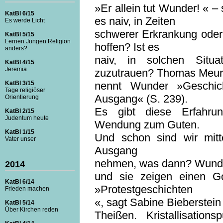
»Er allein tut Wunder! « – 
KatBl 6/15
es naiv, in Zeiten
Es werde Licht
schwerer Erkrankung oder 
KatBl 5/15
Lernen Jungen Religion
hoffen? Ist es
anders?
naiv, in solchen Situ
KatBl 4/15
Jeremia
zuzutrauen? Thomas Meur
KatBl 3/15
nennt Wunder »Geschic
Tage religiöser
Ausgang« (S. 239).
Orientierung
Es gibt diese Erfahru
KatBl 2/15
Judentum heute
Wendung zum Guten.
KatBl 1/15
Und schon sind wir mitt
Vater unser
Ausgang
nehmen, was dann? Wunder
2014
und sie zeigen einen Go
KatBl 6/14
»Protestgeschichten
Frieden machen
«, sagt Sabine Bieberstein
KatBl 5/14
Über Kirchen reden
Theißen. Kristallisatio