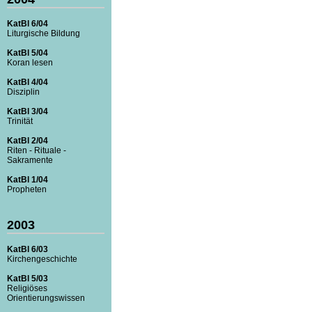
KatBl 6/04
Liturgische Bildung
KatBl 5/04
Koran lesen
KatBl 4/04
Disziplin
KatBl 3/04
Trinität
KatBl 2/04
Riten - Rituale -
Sakramente
KatBl 1/04
Propheten
2003
KatBl 6/03
Kirchengeschichte
KatBl 5/03
Religiöses
Orientierungswissen