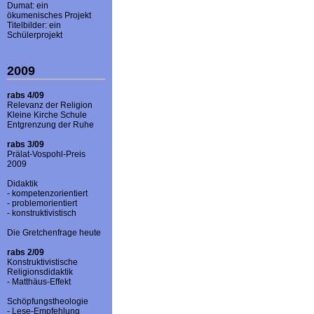
Dumat: ein
ökumenisches Projekt
Titelbilder: ein
Schülerprojekt
2009
rabs 4/09
Relevanz der Religion
Kleine Kirche Schule
Entgrenzung der Ruhe
rabs 3/09
Prälat-Vospohl-Preis
2009
Didaktik
- kompetenzorientiert
- problemorientiert
- konstruktivistisch
Die Gretchenfrage heute
rabs 2/09
Konstruktivistische
Religionsdidaktik
- Matthäus-Effekt
Schöpfungstheologie
- Lese-Empfehlung