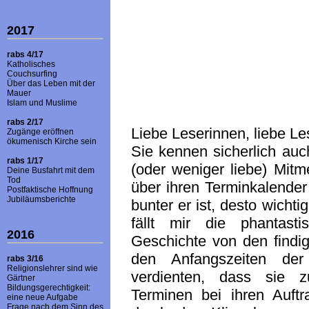
2017
rabs 4/17
Katholisches
Couchsurfing
Über das Leben mit der
Mauer
Islam und Muslime
rabs 2/17
Liebe Leserinnen, liebe Le
Zugänge eröffnen
ökumenisch Kirche sein
Sie kennen sicherlich auc
rabs 1/17
(oder weniger liebe) Mit
Deine Busfahrt mit dem
Tod
über ihren Terminkalender 
Postfaktische Hoffnung
Jubiläumsberichte
bunter er ist, desto wichti
fällt mir die phantast
2016
Geschichte von den findig
den Anfangszeiten der
rabs 3/16
Religionslehrer sind wie
verdienten, dass sie z
Gärtner
Bildungsgerechtigkeit:
Terminen bei ihren Auftr
eine neue Aufgabe
Frage nach dem Sinn des