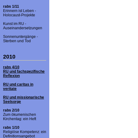
rabs 1/11
Erinnern ist Leben -
Holocaust-Projekte
Kunst im RU -
Auseinandersetzungen
Sonnenuntergänge -
Sterben und Tod
2010
rabs 4/10
RU und fachspezifische
Reflexion
RU und caritas in
veritate
RU und missionarische
Seelsorge
rabs 2/10
Zum ökumenischen
Kirchentag: ein Heft
rabs 1/10
Religiöse Kompetenz: ein
Definitionsangebot