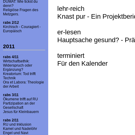
DUMAT: Wie tickst du
denn?
lehr-reich
Religiöse Fragen des
Metzgers.
Knast pur - Ein Projektberi
rabs 2/12
Kirchisch - Couragiert -
er-lesen
Europäisch
Hauptsache gesund? - Prä
2011
terminiert
rabs 4/11
Wirtschaftsethik:
Für den Kalender
Widerspruch oder
Ergänzung?
Kreatorium: Tod trifft
Technik
Ora et Labora: Theologie
der Arbeit
rabs 3/11
Ökumene trifft auf RU
Partizipation an der
Gesellschaft
Jesus für Kleinbauern
rabs 2/11
RU und Inklusion
Kamel und Nadelöhr
Engel und Navi