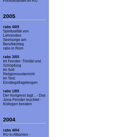
Portfolioarbeit im RU
2005
rabs 4/05
Spiritualität von
Lehrenden
Seelsorge am
Berufskolleg
rabs in Rom
rabs 3/05
Im Fenster: Trinität und
Schöpfung
Im Soll:
Religionsunterricht
Im Test:
Einstiegsfragebogen
rabs 1/05
Der Kongress tagt... - Das
Jona-Fenster leuchtet -
Kollegen beraten
2004
rabs 4/04
RU in Albanien -