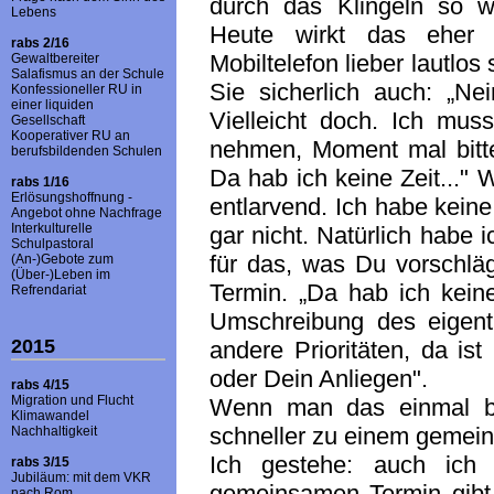
durch das Klingeln so wi
Lebens
Heute wirkt das eher 
rabs 2/16
Mobiltelefon lieber lautlos
Gewaltbereiter
Salafismus an der Schule
Sie sicherlich auch: „Ne
Konfessioneller RU in
einer liquiden
Vielleicht doch. Ich mus
Gesellschaft
Kooperativer RU an
nehmen, Moment mal bitte.
berufsbildenden Schulen
Da hab ich keine Zeit..." 
rabs 1/16
Erlösungshoffnung -
entlarvend. Ich habe keine 
Angebot ohne Nachfrage
Interkulturelle
gar nicht. Natürlich habe i
Schulpastoral
für das, was Du vorschläg
(An-)Gebote zum
(Über-)Leben im
Termin. „Da hab ich keine
Refrendariat
Umschreibung des eigentl
2015
andere Prioritäten, da is
oder Dein Anliegen".
rabs 4/15
Migration und Flucht
Wenn man das einmal be
Klimawandel
schneller zu einem gemei
Nachhaltigkeit
Ich gestehe: auch ich
rabs 3/15
Jubiläum: mit dem VKR
gemeinsamen Termin gibt, 
nach Rom