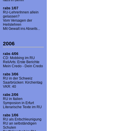
rabs in Berlin
rabs 1/07
RU-LehrerInnen allein
gelassen?
Vom Versagen der
Heilslehren
Mit Gewalt ins Abseits...
2006
rabs 4/06
CD: Mobbing im RU
ReliArts: Erste Berichte
Mein Credo - Dein Credo
rabs 3/06
RU in der Schweiz
Saarbrücken: Kirchentag
VKR: 40
rabs 2/06
RU in Italien
Symposion in Erfurt
Literarische Texte im RU
rabs 1/06
RU als Entschleunigung
RU an selbständigen
Schulen