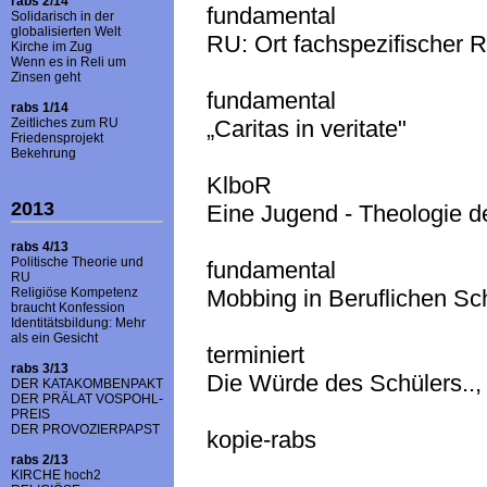
rabs 2/14
fundamental
Solidarisch in der
globalisierten Welt
RU: Ort fachspezifischer R
Kirche im Zug
Wenn es in Reli um
Zinsen geht
fundamental
rabs 1/14
Zeitliches zum RU
„Caritas in veritate"
Friedensprojekt
Bekehrung
KlboR
2013
Eine Jugend - Theologie de
rabs 4/13
Politische Theorie und
fundamental
RU
Religiöse Kompetenz
Mobbing in Beruflichen Sc
braucht Konfession
Identitätsbildung: Mehr
als ein Gesicht
terminiert
rabs 3/13
Die Würde des Schülers..,
DER KATAKOMBENPAKT
DER PRÄLAT VOSPOHL-
PREIS
DER PROVOZIERPAPST
kopie-rabs
rabs 2/13
KIRCHE hoch2