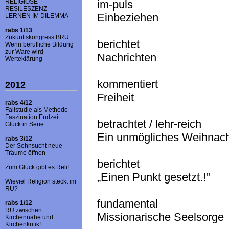
RELIGIÖSE
im-puls
RESILESZENZ
Einbeziehen
LERNEN IM DILEMMA
rabs 1/13
Zukunftskongress BRU
berichtet
Wenn berufliche Bildung
zur Ware wird
Nachrichten
Werteklärung
kommentiert
2012
Freiheit
rabs 4/12
Fallstudie als Methode
Faszination Endzeit
betrachtet / lehr-reich
Glück in Serie
Ein unmögliches Weihnach
rabs 3/12
Der Sehnsucht neue
Träume öffnen
berichtet
Zum Glück gibt es Reli!
„Einen Punkt gesetzt.!"
Wieviel Religion steckt im
RU?
fundamental
rabs 1/12
RU zwischen
Missionarische Seelsorge
Kirchennähe und
Kirchenkritik!