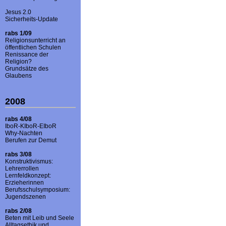
Jesus 2.0
Sicherheits-Update
rabs 1/09
Religionsunterricht an
öffentlichen Schulen
Renissance der
Religion?
Grundsätze des
Glaubens
2008
rabs 4/08
IboR-KIboR-EIboR
Why-Nachten
Berufen zur Demut
rabs 3/08
Konstruktivismus:
Lehrerrollen
Lernfeldkonzept:
Erzieherinnen
Berufsschulsymposium:
Jugendszenen
rabs 2/08
Beten mit Leib und Seele
Alltagsethik und