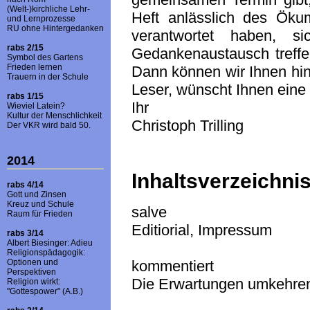
(Welt-)kirchliche Lehr-
Heft anlässlich des Öku
und Lernprozesse
RU ohne Hintergedanken
verantwortet haben, s
rabs 2/15
Gedankenaustausch treffe
Symbol des Gartens
Frieden lernen
Dann können wir Ihnen hint
Trauern in der Schule
Leser, wünscht Ihnen eine 
rabs 1/15
Ihr
Wieviel Latein?
Kultur der Menschlichkeit
Christoph Trilling
Der VKR wird bald 50.
2014
Inhaltsverzeichni
rabs 4/14
Gott und Zinsen
Kreuz und Schule
salve
Raum für Frieden
Editiorial, Impressum
rabs 3/14
Albert Biesinger: Adieu
Religionspädagogik:
Optionen und
kommentiert
Perspektiven
Die Erwartungen umkehre
Religion wirkt:
"Gottespower" (A.B.)