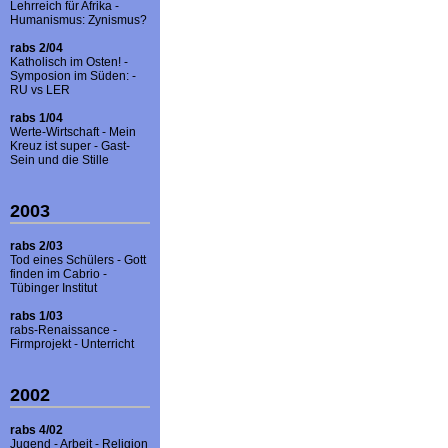
Lehrreich für Afrika -
Humanismus: Zynismus?
rabs 2/04
Katholisch im Osten! -
Symposion im Süden: -
RU vs LER
rabs 1/04
Werte-Wirtschaft - Mein
Kreuz ist super - Gast-
Sein und die Stille
2003
rabs 2/03
Tod eines Schülers - Gott
finden im Cabrio -
Tübinger Institut
rabs 1/03
rabs-Renaissance -
Firmprojekt - Unterricht
2002
rabs 4/02
Jugend - Arbeit - Religion