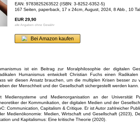
EAN: 9783825263522 (ISBN: 3-8252-6352-5)
167 Seiten, paperback, 17 x 24cm, August, 2024, 8 Abb., 10 Ta
EUR 29,90
alle Angaben ohne Gewähr
Bei Amazon kaufen
manismus ist ein Beitrag zur Moralphilosophie der digitalen Gese
ikalen Humanismus entwickelt Christian Fuchs einen Radikalen D
s wir diesen Ansatz brauchen, um die multiplen Krisen besser zu 
erleben der Menschheit und der Gesellschaft sichergestellt werden kann.
t Mediensysteme und Medienorganisation an der Universität Pa
Theoretiker der Kommunikation, der digitalen Medien und der Gesellscha
leC: Communication, Capitalism & Critique. Er ist Autor zahlreicher Publ
er Medienökonomie: Medien, Wirtschaft und Gesellschaft (2023), Der
tion und Kapitalismus: Eine kritische Theorie (2020).