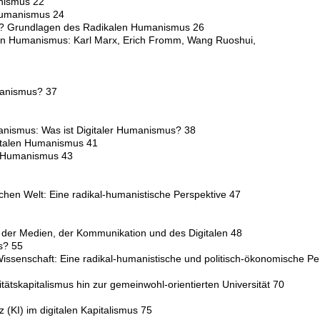
anismus 22
 Humanismus 24
s? Grundlagen des Radikalen Humanismus 26
alen Humanismus: Karl Marx, Erich Fromm, Wang Ruoshui,
umanismus? 37
anismus: Was ist Digitaler Humanismus? 38
italen Humanismus 41
n Humanismus 43
chen Welt: Eine radikal-humanistische Perspektive 47
e der Medien, der Kommunikation und des Digitalen 48
s? 55
 Wissenschaft: Eine radikal-humanistische und politisch-ökonomische Pe
tätskapitalismus hin zur gemeinwohl-orientierten Universität 70
z (KI) im digitalen Kapitalismus 75