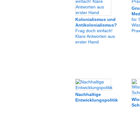
Gru
Med
Kolonialismus und
für 
Antikolonialismus?
Wis
Frag doch einfach!
Prax
Klare Antworten aus
erster Hand
Nachhaltige
Wis
Entwicklungspolitik
Sch