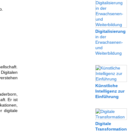
b.
Digitalisierung
in der
Erwachsenen-
und
Weiterbildung
llschaft.
igitalen
verstehen
Künstliche
Intelligenz zur
derborn,
Einführung
ft. Er ist
ikationen,
 digitale
Digitale
Transformation