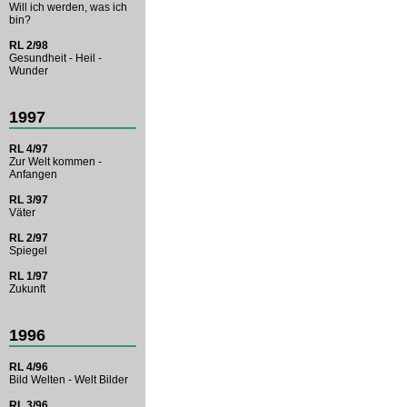
Will ich werden, was ich
bin?
RL 2/98
Gesundheit - Heil -
Wunder
1997
RL 4/97
Zur Welt kommen -
Anfangen
RL 3/97
Väter
RL 2/97
Spiegel
RL 1/97
Zukunft
1996
RL 4/96
Bild Welten - Welt Bilder
RL 3/96