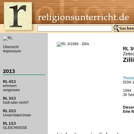
Übersicht
RL 3
Impressum
Zeits
Zill
2013
Theolo
RL 4/13
ISSN 
erinnern
vergessen
1994
36 Sei
RL 3/13
Gott oder nicht?
Dieser
RL 2/13
Eine N
UnserVaterUnser
RL 1/13
GLEICHNISSE