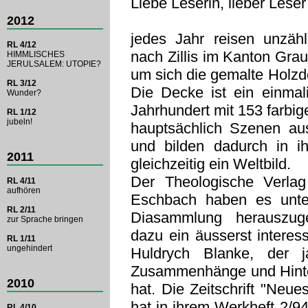
Liebe Leserin, lieber Leser
2012
jedes Jahr reisen unzähl
RL 4/12
nach Zillis im Kanton Gra
HIMMLISCHES
JERULSALEM: UTOPIE?
um sich die gemalte Holzd
RL 3/12
Die Decke ist ein einma
Wunder?
Jahrhundert mit 153 farbige
RL 1/12
jubeln!
hauptsächlich Szenen aus
und bilden dadurch in i
2011
gleichzeitig ein Weltbild.
Der Theologische Verla
RL 4/11
aufhören
Eschbach haben es unter
RL 2/11
Diasammlung herauszugeb
zur Sprache bringen
dazu ein äusserst interes
RL 1/11
ungehindert
Huldrych Blanke, der j
Zusammenhänge und Hinter
2010
hat. Die Zeitschrift "Neu
hat in ihrem Werkheft 2/9
RL 4/10