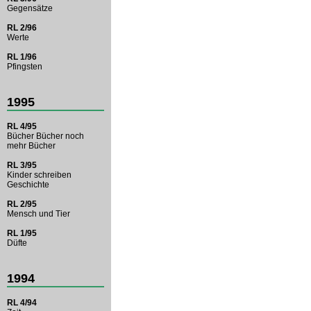
Gegensätze
RL 2/96
Werte
RL 1/96
Pfingsten
1995
RL 4/95
Bücher Bücher noch
mehr Bücher
RL 3/95
Kinder schreiben
Geschichte
RL 2/95
Mensch und Tier
RL 1/95
Düfte
1994
RL 4/94