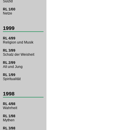
Suizid
RL 1/00
Netze
1999
RL 4/99
Religion und Musik
RL 3/99
Schatz der Weisheit
RL 2/99
Alt und Jung
RL 1/99
Spiritualität
1998
RL 4/98
Wahrheit
RL 1/98
Mythen
RL 3/98