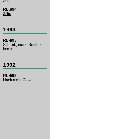
Zeit
RL 3/94
Zillis
1993
RL 4/93
Schreib, müde Seele, o
komm
1992
RL 4/92
Noch mehr Gewalt