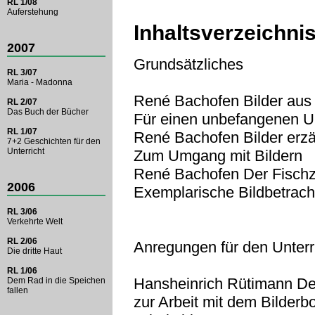
RL 1/08
Auferstehung
Inhaltsverzeichni
2007
Grundsätzliches
RL 3/07
Maria - Madonna
René Bachofen Bilder aus 
RL 2/07
Das Buch der Bücher
Für einen unbefangenen U
RL 1/07
René Bachofen Bilder erz
7+2 Geschichten für den
Unterricht
Zum Umgang mit Bildern
René Bachofen Der Fisch
2006
Exemplarische Bildbetrac
RL 3/06
Verkehrte Welt
RL 2/06
Anregungen für den Unterri
Die dritte Haut
RL 1/06
Hansheinrich Rütimann De
Dem Rad in die Speichen
fallen
zur Arbeit mit dem Bilderb