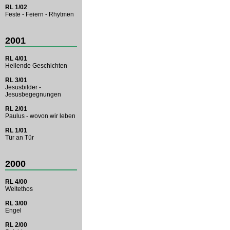
RL 1/02
Feste - Feiern - Rhytmen
2001
RL 4/01
Heilende Geschichten
RL 3/01
Jesusbilder -
Jesusbegegnungen
RL 2/01
Paulus - wovon wir leben
RL 1/01
Tür an Tür
2000
RL 4/00
Weltethos
RL 3/00
Engel
RL 2/00