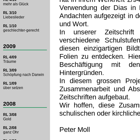
mehr als Glück
Verwendung der Dias in M
RL 3/10
Andachten aufgezeigt in d
Liebeslieder
und Wort.
RL 1/10
geschlechter-gerecht
In unserer Zeitschrif
verschiedene Schulstufen
2009
diesen einzigartigen Bild
Folien zu entdecken. Hier
RL 4/09
Träume
Beschäftigung mit de
RL 3/09
Hintergründen.
Schöpfung nach Darwin
In diesem grossen Projek
RL 1/09
Zusammenarbeit und Absp
über setzen
Zeitschriften aufgebaut.
2008
Wir hoffen, diese Zusam
schulischen oder kirchlich
RL 3/08
Gold
RL 2/08
Peter Moll
ganz Ohr