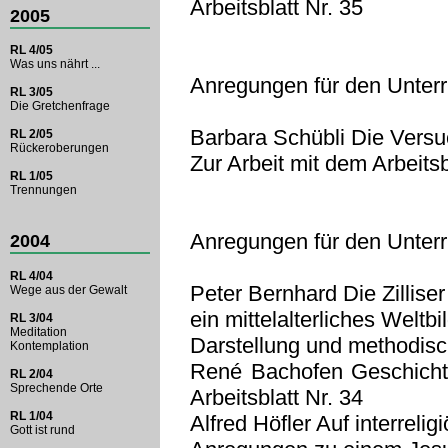
Arbeitsblatt Nr. 35
2005
RL 4/05
Was uns nährt ...
Anregungen für den Unterri
RL 3/05
Die Gretchenfrage
Barbara Schübli Die Vers
RL 2/05
Rückeroberungen
Zur Arbeit mit dem Arbeitsb
RL 1/05
Trennungen
Anregungen für den Unterri
2004
RL 4/04
Peter Bernhard Die Zillise
Wege aus der Gewalt
ein mittelalterliches Weltbi
RL 3/04
Meditation
Darstellung und methodis
Kontemplation
René Bachofen Geschichte
RL 2/04
Sprechende Orte
Arbeitsblatt Nr. 34
RL 1/04
Alfred Höfler Auf interreli
Gott ist rund