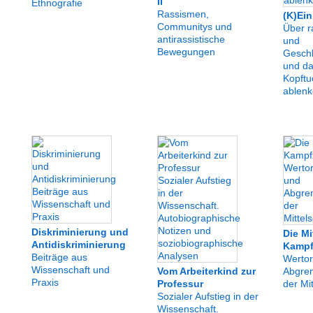
II
Ethnografie
Rassismen,
(K)Ei
Communitys und
Über r
antirassistische
und
Bewegungen
Geschl
und da
Kopftu
ablen
Diskriminierung und
Die Mi
Antidiskriminierung
Kampf
Beiträge aus
Wertor
Wissenschaft und
Vom Arbeiterkind zur
Abgren
Praxis
Professur
der Mi
Sozialer Aufstieg in der
Wissenschaft.