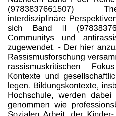
(9783837661507) Th
interdisziplinäre Perspektive
sich Band II (97838376
Communitys und antirassi
zugewendet. - Der hier anzu
Rassismusforschung versamm
rassismuskritischen Fokus
Kontexte und gesellschaftli
legen. Bildungskontexte, in
Hochschule, werden dabei 
genommen wie professions
Sozialen Arbeit, der Kinder