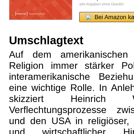
alle Angaben ohne Gewähr
Bei Amazon ka
Umschlagtext
Auf dem amerikanischen 
Religion immer stärker Po
interamerikanische Bezieh
eine wichtige Rolle. In An
skizziert Heinrich 
Verflechtungsprozesse zwi
und den USA in religiöser, ku
und wirtschaftlicher Hin