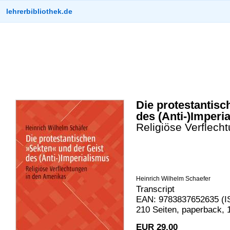
lehrerbibliothek.de
Die protestantisc
des (Anti-)Imperi
Religiöse Verflech
Heinrich Wilhelm Schaefer
Transcript
EAN: 9783837652635 (I
210 Seiten, paperback, 
EUR 29,00