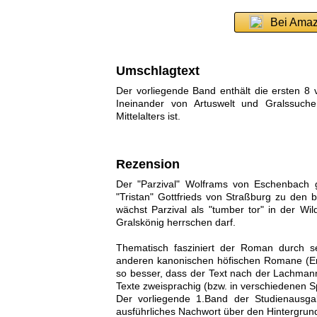
Bei Amaz
Umschlagtext
Der vorliegende Band enthält die ersten 8
Ineinander von Artuswelt und Gralssuche
Mittelalters ist.
Rezension
Der "Parzival" Wolframs von Eschenbach 
"Tristan" Gottfrieds von Straßburg zu den 
wächst Parzival als "tumber tor" in der Wi
Gralskönig herrschen darf.
Thematisch fasziniert der Roman durch s
anderen kanonischen höfischen Romane (Ere
so besser, dass der Text nach der Lachmann
Texte zweisprachig (bzw. in verschiedenen Sp
Der vorliegende 1.Band der Studienausga
ausführliches Nachwort über den Hintergrund