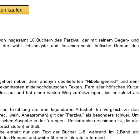
on kaufen
 von insgesamt 16 Büchern des Parzival, der mit seinem Gegen- und
 der wohl tiefsinnigste und faszinierendste höfische Roman des
gehört neben dem anonym überlieferten "Nibelungenlied" und dem
bekanntesten mittelhochdeutschen Texten. Fern aller höfischen Kultur
ldnis auf und hat einen weiten Weg zurückzulegen, bis er zuletzt als
eine Erzählung um den legendären Artushof. Im Vergleich zu den
c, Iwein, Äneasroman) gilt der "Parzival" als besonders schwer. Um
schen Ausgabe in der "orangen" Reclamreihe erschienen ist, die alle
rachstufen) enthält.
be enthält nur den Text der Bücher 1-8, während im 2.Band ein
 des Romans und weiterführende Literatur informiert.