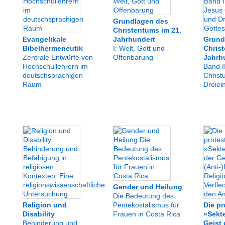
Grundlagen des
Christentums im 21.
Evangelikale
Jahrhundert
Grund
Bibelhermeneutik
I: Welt, Gott und
Christ
Zentrale Entwürfe von
Offenbarung
Jahrh
Hochschullehrern im
Band I
deutschsprachigen
Christ
Raum
Dreiei
Gender und Heilung
Die Bedeutung des
Religion und
Pentekostalismus für
Die pr
Disability
Frauen in Costa Rica
»Sekt
Behinderung und
Geist