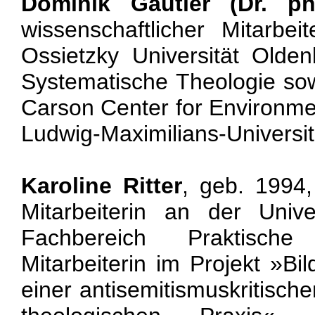
Dominik Gautier (Dr. phi
wissenschaftlicher Mitarbe
Ossietzky Universität Olde
Systematische Theologie so
Carson Center for Environme
Ludwig-Maximilians-Universi
Karoline Ritter
, geb. 1994,
Mitarbeiterin an der Unive
Fachbereich Praktisch
Mitarbeiterin im Projekt »Bi
einer antisemitismuskritisc