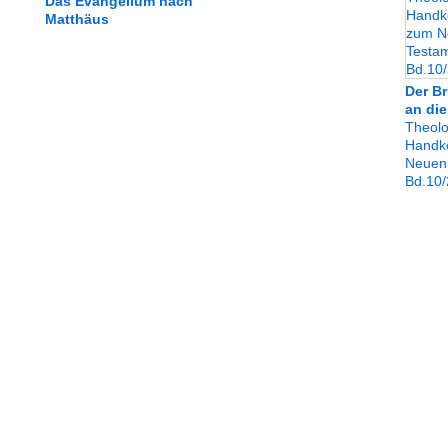
Das Evangelium nach
Matthäus
Der Br
an di
Theolo
Handk
Neuen
Bd.10/