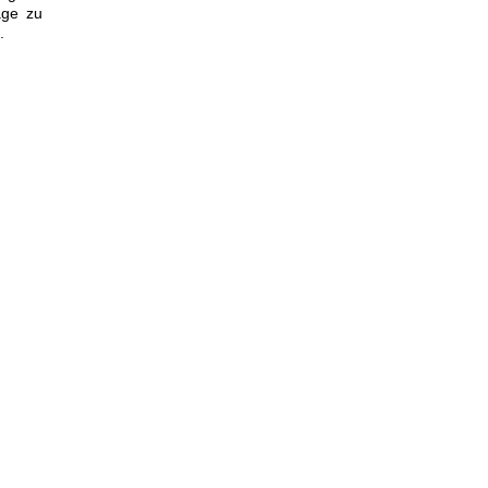
age zu
.