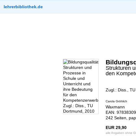
lehrerbibliothek.de
Bildungsq
Strukturen u
den Kompet
Zugl.: Diss., T
Carola Gröhlich
Waxmann
EAN: 97838309
242 Seiten, pa
EUR 29,90
alle Angaben ohne 