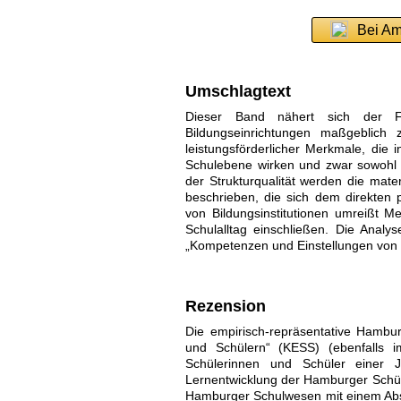
Bei Am
Umschlagtext
Dieser Band nähert sich der F
Bildungseinrichtungen maßgeblich z
leistungsförderlicher Merkmale, die
Schulebene wirken und zwar sowohl in
der Strukturqualität werden die mate
beschrieben, die sich dem direkten p
von Bildungsinstitutionen umreißt M
Schulalltag einschließen. Die Analy
„Kompetenzen und Einstellungen von 
Rezension
Die empirisch-repräsentative Hambu
und Schülern“ (KESS) (ebenfalls 
Schülerinnen und Schüler einer 
Lernentwicklung der Hamburger Schü
Hamburger Schulwesen mit einem Absta