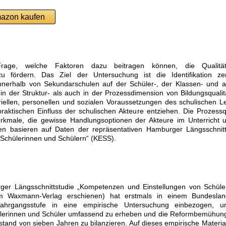
azon kaufen
rage, welche Faktoren dazu beitragen können, die Qualitä
u fördern. Das Ziel der Untersuchung ist die Identifikation zen
 innerhalb von Sekundarschulen auf der Schüler-, der Klassen- und a
 der Struktur- als auch in der Prozessdimension von Bildungsqualitä
riellen, personellen und sozialen Voraussetzungen des schulischen L
raktischen Einfluss der schulischen Akteure entziehen. Die Prozessqu
erkmale, die gewisse Handlungsoptionen der Akteure im Unterricht 
sen basieren auf Daten der repräsentativen Hamburger Längsschnitt
Schülerinnen und Schülern“ (KESS).
rger Längsschnittstudie „Kompetenzen und Einstellungen von Schüle
im Waxmann-Verlag erschienen) hat erstmals in einem Bundeslan
Jahrgangsstufe in eine empirische Untersuchung einbezogen, 
lerinnen und Schüler umfassend zu erheben und die Reformbemühun
nd von sieben Jahren zu bilanzieren. Auf dieses empirische Material 