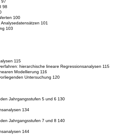
I 97
I 98
0
 Werten 100
n Analysedatensätzen 101
ung 103
Analysen 115
severfahren: hierarchische lineare Regressionsanalysen 115
inearen Modellierung 116
vorliegenden Untersuchung 120
 in den Jahrgangsstufen 5 und 6 130
onsanalysen 134
 in den Jahrgangsstufen 7 und 8 140
onsanalysen 144