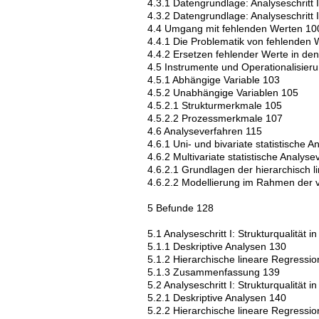
4.3.1 Datengrundlage: Analyseschritt 
4.3.2 Datengrundlage: Analyseschritt I
4.4 Umgang mit fehlenden Werten 10
4.4.1 Die Problematik von fehlenden
4.4.2 Ersetzen fehlender Werte in de
4.5 Instrumente und Operationalisier
4.5.1 Abhängige Variable 103
4.5.2 Unabhängige Variablen 105
4.5.2.1 Strukturmerkmale 105
4.5.2.2 Prozessmerkmale 107
4.6 Analyseverfahren 115
4.6.1 Uni- und bivariate statistische 
4.6.2 Multivariate statistische Analy
4.6.2.1 Grundlagen der hierarchisch l
4.6.2.2 Modellierung im Rahmen der 
5 Befunde 128
5.1 Analyseschritt I: Strukturqualität
5.1.1 Deskriptive Analysen 130
5.1.2 Hierarchische lineare Regressi
5.1.3 Zusammenfassung 139
5.2 Analyseschritt I: Strukturqualität
5.2.1 Deskriptive Analysen 140
5.2.2 Hierarchische lineare Regressi