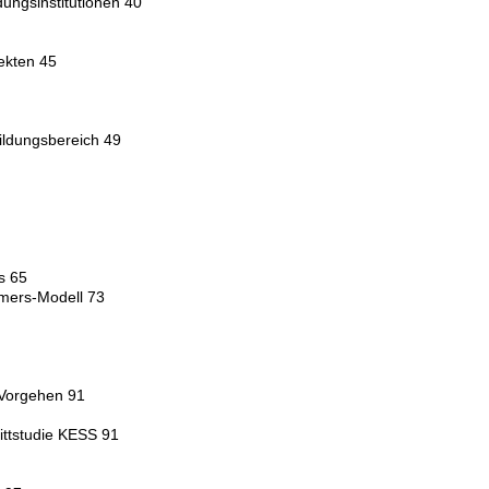
ungsinstitutionen 40
fekten 45
Bildungsbereich 49
s 65
mers-Modell 73
 Vorgehen 91
ittstudie KESS 91