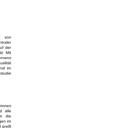
t von
traler
uf der
t. Mit
ernens
alität
und im
studie
rinnen
d alle
um die
gen im
greift