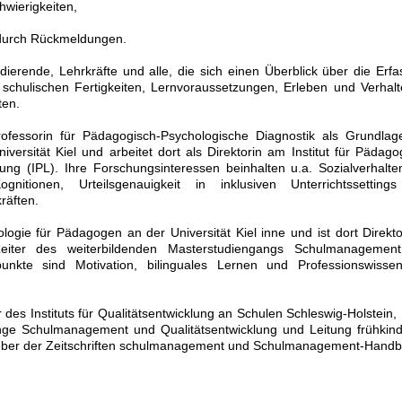
hwierigkeiten,
 durch Rückmeldungen.
ierende, Lehrkräfte und alle, die sich einen Überblick über die Erf
 schulischen Fertigkeiten, Lernvoraussetzungen, Erleben und Verhal
ten.
rofessorin für Pädagogisch-Psychologische Diagnostik als Grundla
versität Kiel und arbeitet dort als Direktorin am Institut für Pädago
ng (IPL). Ihre Forschungsinteressen beinhalten u.a. Sozialverhalt
ognitionen, Urteilsgenauigkeit in inklusiven Unterrichtssetting
räften.
logie für Pädagogen an der Universität Kiel inne und ist dort Direkt
eiter des weiterbildenden Masterstudiengangs Schulmanagemen
punkte sind Motivation, bilinguales Lernen und Professionswisse
r des Instituts für Qualitätsentwicklung an Schulen Schleswig-Holstein, 
nge Schulmanagement und Qualitätsentwicklung und Leitung frühkind
eber der Zeitschriften schulmanagement und Schulmanagement-Handb