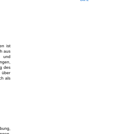
en ist
ch aus
n und
ungen,
ng des
ß über
ch als
bung,
ngen,