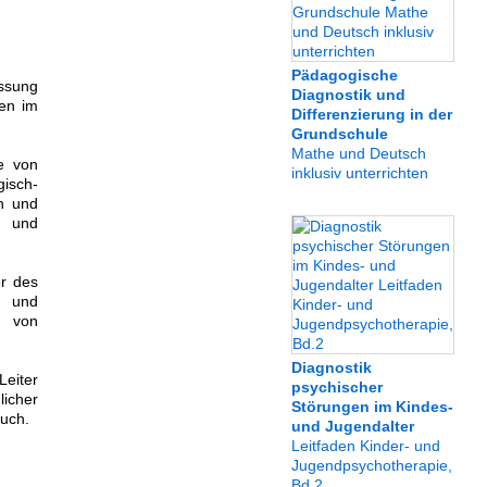
Pädagogische
assung
Diagnostik und
ten im
Differenzierung in der
Grundschule
Mathe und Deutsch
ge von
inklusiv unterrichten
gisch-
en und
s und
or des
t und
n von
Diagnostik
Leiter
psychischer
licher
Störungen im Kindes-
uch.
und Jugendalter
Leitfaden Kinder- und
Jugendpsychotherapie,
Bd.2