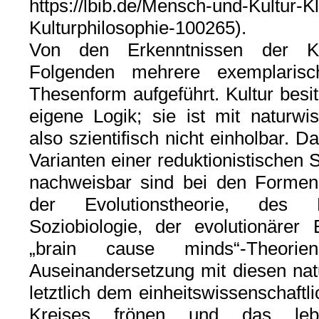
https://lbib.de/Mensch-und-Kultur-K
Kulturphilosophie-100265).
Von den Erkenntnissen der Kul
Folgenden mehrere exemplarisc
Thesenform aufgeführt. Kultur besit
eigene Logik; sie ist mit naturwis
also szientifisch nicht einholbar. Da
Varianten einer reduktionistischen S
nachweisbar sind bei den Formen 
der Evolutionstheorie, des 
Soziobiologie, der evolutionärer 
„brain cause minds“-Theori
Auseinandersetzung mit diesen natu
letztlich dem einheitswissenschaf
Kreises frönen und das lebe