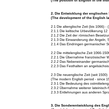
(The position of English in the In
2. Die Entwicklung der englischen
(The development of the English 
2.1 Die altenglische Zeit (bis 1066) - 
2.1.1 Die keltische Urbevölkerung 12
2.1.2 Die Zeit der römischen Besetzu
2.1.3 Die Einwanderung der Angeln, 
2.1.4 Das Eindringen germanischer 
2.2 Die mittelenglische Zeit 1066-150
2.2.1 Die Übernahme französischer Wö
2.2.2 Das Nebeneinander germanisch
2.2.3 Das Festhalten an angelsächsi
2.3 Die neuenglische Zeit (seit 1500)
(The modern English period - since 1
2.3.1 Die Bedeutung des ostmittelengl
2.3.2 Übernahme weiterer lateinisch-
2.3.3 Entlehnungen aus anderen Spr
3. Die Sonderentwicklung des Engl