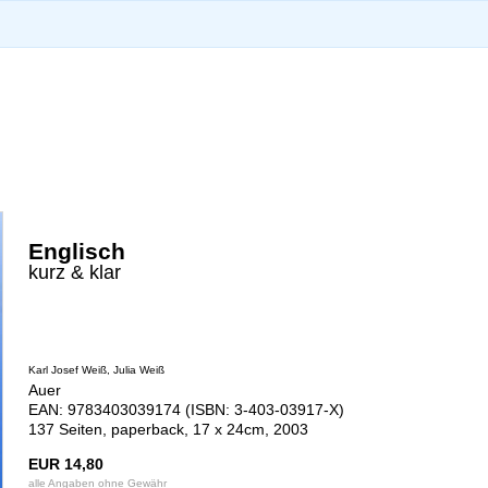
Englisch
kurz & klar
Karl Josef Weiß, Julia Weiß
Auer
EAN: 9783403039174 (ISBN: 3-403-03917-X)
137 Seiten, paperback, 17 x 24cm, 2003
EUR 14,80
alle Angaben ohne Gewähr