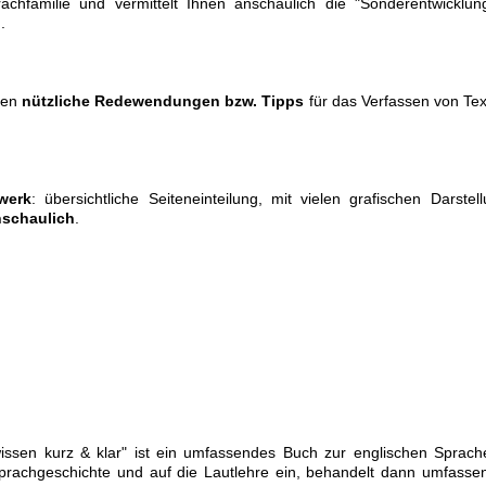
achfamilie und vermittelt Ihnen anschaulich die "Sonderentwicklun
.
ren
nützliche Redewendungen bzw. Tipps
für das Verfassen von Te
werk
: übersichtliche Seitenein­teilung, mit vielen grafischen Darstel
anschaulich
.
issen kurz & klar" ist ein umfassendes Buch zur englischen Sprach
Sprachgeschichte und auf die Lautlehre ein, behandelt dann umfasse