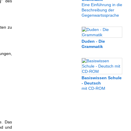
g" des
Eine Einführung in die
Beschreibung der
Gegenwartssprache
xten zu
Duden - Die
Grammatik
lungen,
Basiswissen Schule
- Deutsch
mit CD-ROM
e. Das
nd und