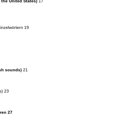
 the United States)
17
inzelwörtern 19
ish sounds)
21
s) 23
ren 27