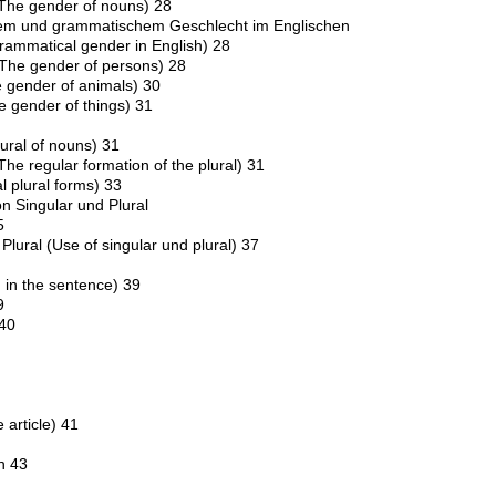
(The gender of nouns) 28
chem und grammatischem Geschlecht im Englischen
rammatical gender in English) 28
The gender of persons) 28
 gender of animals) 30
 gender of things) 31
lural of nouns) 31
he regular formation of the plural) 31
 plural forms) 33
n Singular und Plural
5
lural (Use of singular und plural) 37
 in the sentence) 39
9
 40
 article) 41
n 43