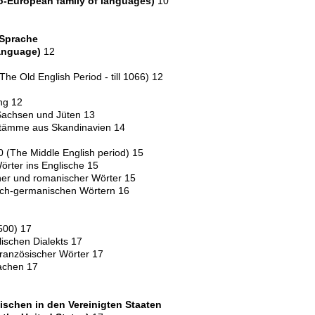
do-European family of languages)
10
 Sprache
language)
12
(The Old English Period - till 1066) 12
ng 12
Sachsen und Jüten 13
Stämme aus Skandinavien 14
0 (The Middle English period) 15
rter ins Englische 15
er und romanischer Wörter 15
sch-germanischen Wörtern 16
500) 17
ischen Dialekts 17
französischer Wörter 17
achen 17
ischen in den Vereinigten Staaten