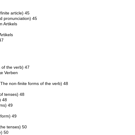
nite article) 45
 pronunciation) 45
 Artikels
rtikels
47
of the verb) 47
ge Verben
The non-finite forms of the verb) 48
of tenses) 48
) 48
rms) 49
 form) 49
the tenses) 50
e) 50