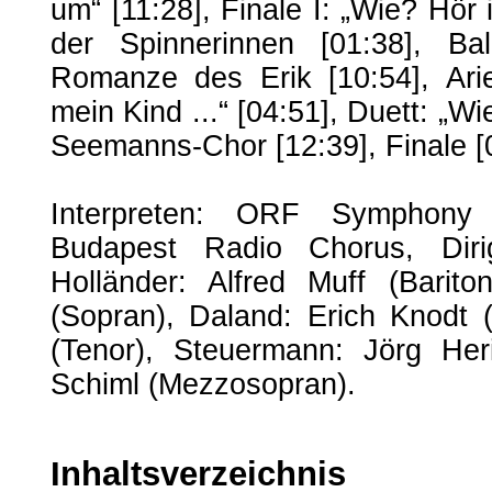
um“ [11:28], Finale I: „Wie? Hör i
der Spinnerinnen [01:38], Ba
Romanze des Erik [10:54], Ari
mein Kind ...“ [04:51], Duett: „Wi
Seemanns-Chor [12:39], Finale [
Interpreten: ORF Symphony
Budapest Radio Chorus, Dirig
Holländer: Alfred Muff (Barito
(Sopran), Daland: Erich Knodt (B
(Tenor), Steuermann: Jörg Her
Schiml (Mezzosopran).
Inhaltsverzeichnis