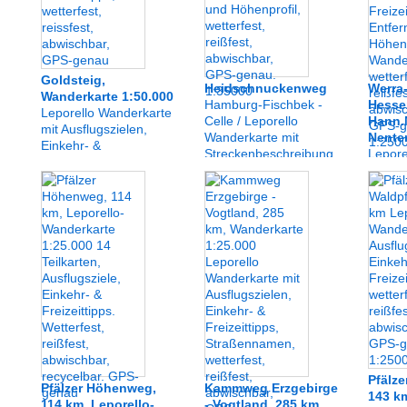
Goldsteig,
Heidschnuckenweg
Werra
Wanderkarte 1:50.000
Hamburg-Fischbek -
Hesse
Leporello Wanderkarte
Celle / Leporello
Hann.
mit Ausflugszielen,
Wanderkarte mit
Nente
Einkehr- &
Streckenbeschreibung,
Lepore
Freizeittipps,
Entfernungen und
mit Au
wetterfest, reissfest,
Höhenprofil, wetterfest,
Einkeh
abwischbar, GPS-
reißfest, abwischbar,
Freizei
genau
GPS-genau. 1:35000
Entfer
Höhenp
Wander
wetterf
abwisc
genau.
Pfälze
Pfälzer Höhenweg,
Kammweg Erzgebirge
143 k
114 km, Leporello-
- Vogtland, 285 km,