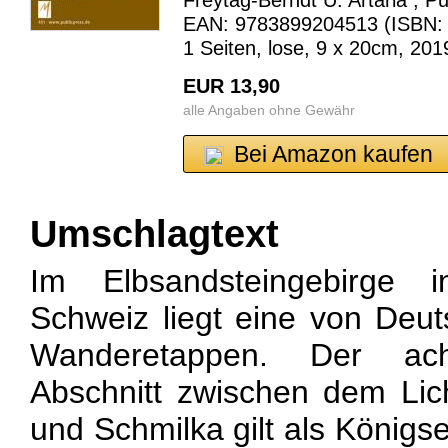
Freytag-Berndt U. Artaria , Pu
EAN: 9783899204513 (ISBN: 
1 Seiten, lose, 9 x 20cm, 201
EUR 13,90
alle Angaben ohne Gewähr
Bei Amazon kaufen
Umschlagtext
Im Elbsandsteingebirge 
Schweiz liegt eine von Deut
Wanderetappen. Der ac
Abschnitt zwischen dem Lic
und Schmilka gilt als Königs