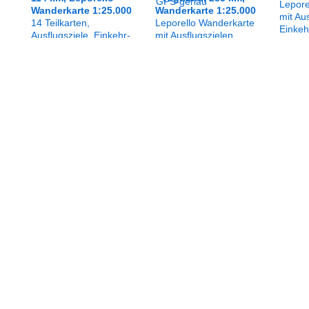
Lepore
Wanderkarte 1:25.000
Wanderkarte 1:25.000
mit Au
14 Teilkarten,
Leporello Wanderkarte
Einkeh
Ausflugsziele, Einkehr-
mit Ausflugszielen,
Freizei
& Freizeittipps.
Einkehr- &
wetterf
Wetterfest, reißfest,
Freizeittipps,
abwisc
abwischbar, recycelbar.
Straßennamen,
genau.
GPS-genau
wetterfest, reißfest,
abwischbar, GPS-
genau