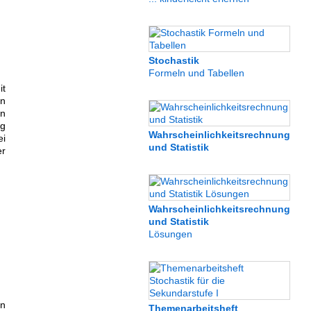
Stochastik
Formeln und Tabellen
it
en
en
ag
Wahrscheinlichkeitsrechnung
ei
und Statistik
er
Wahrscheinlichkeitsrechnung
und Statistik
Lösungen
en
Themenarbeitsheft