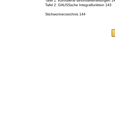
Tafel 1: Kumulierte Binomialverteilungen 1
Tafel 2: GAUSSsche Integralfunktion 143
Stichwortverzeichnis 144