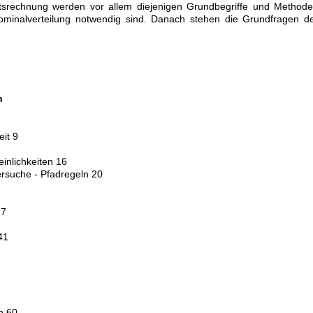
itsrechnung werden vor allem diejenigen Grundbegriffe und Method
ominalverteilung notwendig sind. Danach stehen die Grundfragen d
n
eit 9
inlichkeiten 16
ersuche - Pfadregeln 20
27
41
n 60