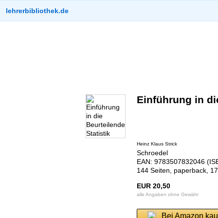
lehrerbibliothek.de
Einführung in di
Heinz Klaus Strick
Schroedel
EAN: 9783507832046 (ISB
144 Seiten, paperback, 1
EUR 20,50
alle Angaben ohne Gewähr
Bei Amazon kau