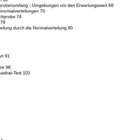
ichprobenumfang - Umgebungen um den Erwartungswert 68
inomialverteilungen 70
ichprobe 74
 78
eilung durch die Normalverteilung 80
Art 91
be 98
uadrat-Test 101