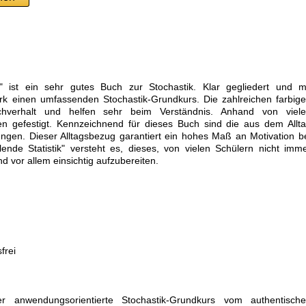
ik" ist ein sehr gutes Buch zur Stochastik. Klar gegliedert und m
erk einen umfassenden Stochastik-Grundkurs. Die zahlreichen farbig
chverhalt und helfen sehr beim Verständnis. Anhand von viel
n gefestigt. Kennzeichnend für dieses Buch sind die aus dem Allt
ngen. Dieser Alltagsbezug garantiert ein hohes Maß an Motivation b
lende Statistik" versteht es, dieses, von vielen Schülern nicht imm
 vor allem einsichtig aufzubereiten.
frei
r anwendungsorientierte Stochastik-Grundkurs vom authentisch