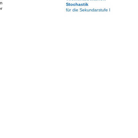
en
Stochastik
er
für die Sekundarstufe I