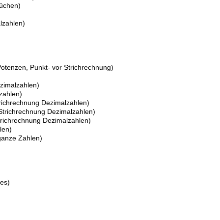
rüchen)
lzahlen)
 Potenzen, Punkt- vor Strichrechnung)
ezimalzahlen)
zahlen)
 Strichrechnung Dezimalzahlen)
r Strichrechnung Dezimalzahlen)
 Strichrechnung Dezimalzahlen)
len)
 ganze Zahlen)
es)