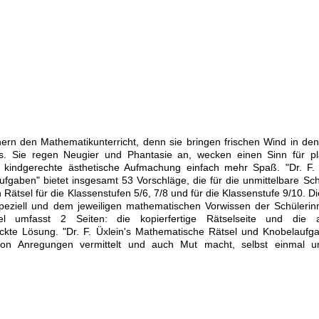
ern den Mathematikunterricht, denn sie bringen frischen Wind in de
s. Sie regen Neugier und Phantasie an, wecken einen Sinn für pl
indgerechte ästhetische Aufmachung einfach mehr Spaß. "Dr. F. 
gaben" bietet insgesamt 53 Vorschläge, die für die unmittelbare Sch
in Rätsel für die Klassenstufen 5/6, 7/8 und für die Klassenstufe 9/10. D
speziell und dem jeweiligen mathematischen Vorwissen der Schüleri
el umfasst 2 Seiten: die kopierfertige Rätselseite und die 
kte Lösung. "Dr. F. Üxlein's Mathematische Rätsel und Knobelaufga
on Anregungen vermittelt und auch Mut macht, selbst einmal un