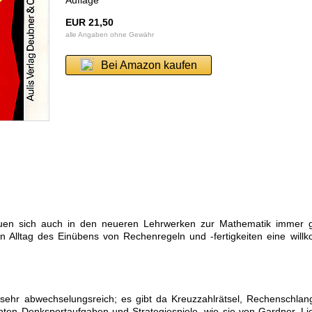
Auflage
EUR 21,50
alle Angaben ohne Gewähr
Bei Amazon kaufen
freuen sich auch in den neueren Lehrwerken zur Mathematik immer 
en Alltag des Einübens von Rechenregeln und -fertigkeiten eine wil
t sehr abwechselungsreich; es gibt da Kreuzzahlrätsel, Rechenschla
nten Denksportaufgaben und Strategiespiele, wie sie von Gardner, L