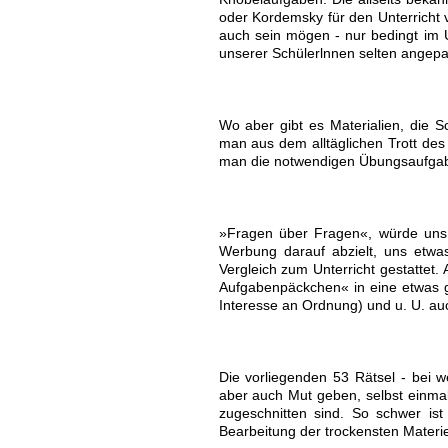
oder Kordemsky für den Unterricht v
auch sein mögen - nur bedingt im U
unserer Schülerlnnen selten angepa
Wo aber gibt es Materialien, die 
man aus dem alltäglichen Trott des 
man die notwendigen Übungsaufgabe
»Fragen über Fragen«, würde uns 
Werbung darauf abzielt, uns etwas
Vergleich zum Unterricht gestattet.
Aufgabenpäckchen« in eine etwas ge
Interesse an Ordnung) und u. U. au
Die vorliegenden 53 Rätsel - bei w
aber auch Mut geben, selbst einmal 
zugeschnitten sind. So schwer ist
Bearbeitung der trockensten Materi