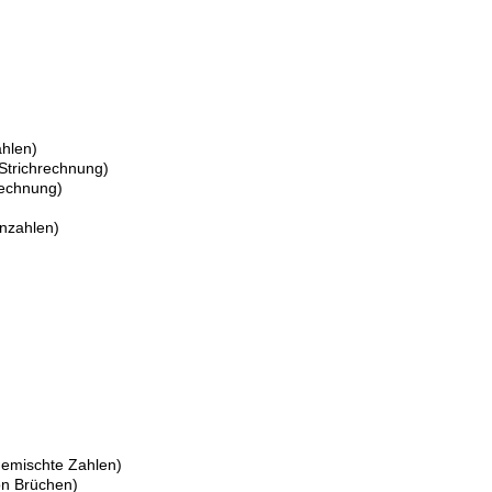
ahlen)
 Strichrechnung)
rechnung)
enzahlen)
gemischte Zahlen)
von Brüchen)