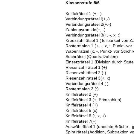
Klassenstufe 5/6
Kniffelrätsel 1 (+, -)
Verbindungsrätsel l(+,-)
Verbindungsrätsel 2(+,-)
Zahlenpyramide(+, -)
Verbindungsrätsel 3(+, -, x, :)
Kreuzzahlrätsel 1 (Teilbarkeit von Z
Rastermalen 1 (+, -, x, :, Punkt- vor
Wabenrätsel (x, -, Punkt- vor Strich
Suchrätsel (Quadratzahlen)
Einsetzrätsel 1 (Division durch Stuf
Riesenzahlrätsel 1 (+)
Riesenzahlrätsel 2 (-)
Riesenzahlrätsel 3(+, x)
Verbindungsrätsel 4 (:)
Rastermalen 2 (:)
Kniffelrätsel 2 (+)
Kniffelrätsel 3 (+, Primzahlen)
Kniffelrätsel 4 (+)
Kniffelrätsel 5 (x)
Kniffelrätsel 6 (:, x, +)
Kniffelrätsel 7(+)
Auswählrätsel 1 (unechte Brüche - 
Spiralrätsel (Addition, Subtraktion 