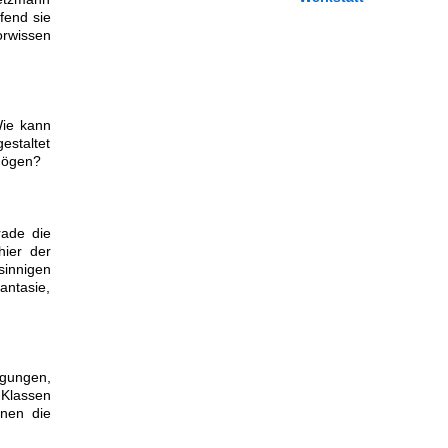
fend sie
orwissen
Wie kann
estaltet
mögen?
rade die
hier der
sinnigen
antasie,
egungen,
 Klassen
nnen die