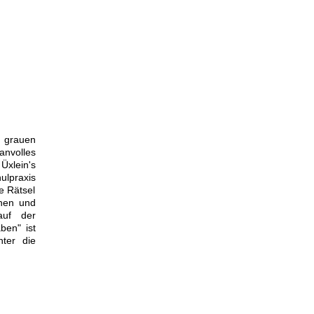
n grauen
anvolles
Üxlein's
ulpraxis
ie Rätsel
nnen und
auf der
ben" ist
ter die