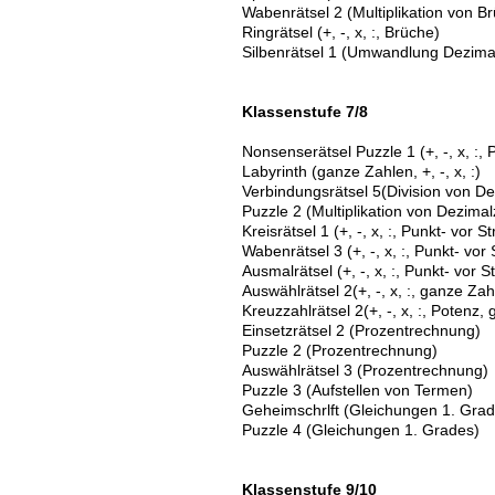
Wabenrätsel 2 (Multiplikation von B
Ringrätsel (+, -, x, :, Brüche)
Silbenrätsel 1 (Umwandlung Dezima
Klassenstufe 7/8
Nonsenserätsel Puzzle 1 (+, -, x, :,
Labyrinth (ganze Zahlen, +, -, x, :)
Verbindungsrätsel 5(Division von D
Puzzle 2 (Multiplikation von Dezimal
Kreisrätsel 1 (+, -, x, :, Punkt- vor
Wabenrätsel 3 (+, -, x, :, Punkt- vo
Ausmalrätsel (+, -, x, :, Punkt- vor
Auswählrätsel 2(+, -, x, :, ganze Zah
Kreuzzahlrätsel 2(+, -, x, :, Potenz,
Einsetzrätsel 2 (Prozentrechnung)
Puzzle 2 (Prozentrechnung)
Auswählrätsel 3 (Prozentrechnung)
Puzzle 3 (Aufstellen von Termen)
Geheimschrlft (Gleichungen 1. Grad
Puzzle 4 (Gleichungen 1. Grades)
Klassenstufe 9/10