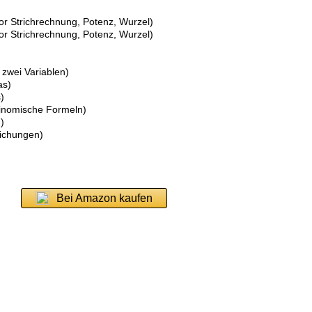
 vor Strichrechnung, Potenz, Wurzel)
 vor Strichrechnung, Potenz, Wurzel)
 zwei Variablen)
as)
)
Binomische Formeln)
)
eichungen)
Bei Amazon kaufen