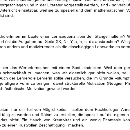
orgeschlagen und in der Literatur vorgestellt werden, sind - so verblüf
nterricht einsetzbar, weil sie zu speziell und dem mathematischen V
ßt sind.
Schülerlnnen im Laufe einer Lernsequenz »bei der Stange halten«? 
»Löst die Aufgaben auf Seite XX, Nr. Y, a, b, c, d« ausbrechen? Wie g
n anders und motivierender als die einschlägigen Lehrwerke es ver
hier das Werbefernsehen mit einem Spot eindecken. Weil aber ge
 schmackhaft zu machen, was wir eigentlich gar nicht wollen, sei 
 Auch der Lehrer/die Lehrerin sollte versuchen, die im Grunde »stumpf
fälligere Form zu bringen, damit strukturelle Motivation (Neugier, Ph
ch ästhetische Motivation geweckt werden.
eitem nur ein Teil von Möglichkeiten - sollen dem Fachkollegen Anr
tätig zu werden und Rätsel zu erstellen, die speziell auf die eigenen
 das nicht! Ein Hauch von Kreativität und ein wenig Phantasie kö
e zu einer »lustvollen Beschäftigung« machen.