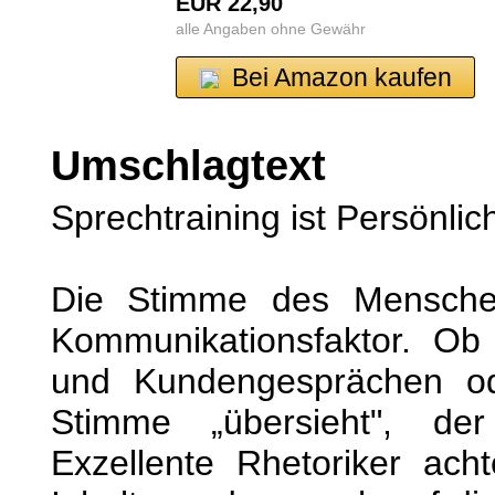
EUR 22,90
alle Angaben ohne Gewähr
Bei Amazon kaufen
Umschlagtext
Sprechtraining ist Persönlic
Die Stimme des Menschen
Kommunikationsfaktor. Ob 
und Kundengesprächen od
Stimme „übersieht", der
Exzellente Rhetoriker ach