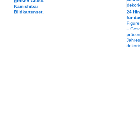
großen Glück.
Kamishibai
Bildkartenset.
24 Hin
für da
Figure
– Gesc
präsen
Jahres
dekori