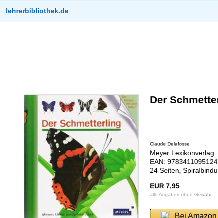
lehrerbibliothek.de
Der Schmetter
Claude Delafosse
Meyer Lexikonverlag
EAN: 9783411095124 
24 Seiten, Spiralbind
EUR 7,95
alle Angaben ohne Gewähr
Bei Amazon 