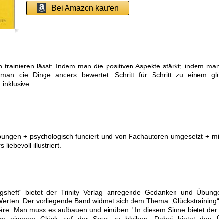
Bei Amazon kaufen
ch trainieren lässt: Indem man die positiven Aspekte stärkt; indem ma
man die Dinge anders bewertet. Schritt für Schritt zu einem glü
inklusive.
 Übungen + psychologisch fundiert und von Fachautoren umgesetzt + mi
liebevoll illustriert.
gsheft“ bietet der Trinity Verlag anregende Gedanken und Übun
erten. Der vorliegende Band widmet sich dem Thema „Glückstraining“.
wäre. Man muss es aufbauen und einüben." In diesem Sinne bietet der
 eigenen Glück auf der Spur zu bleiben. Dabei bietet das Ü