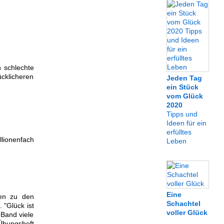
n schlechte
cklicheren
Jeden Tag
ein Stück
vom Glück
2020
Tipps und
Ideen für ein
erfülltes
llionenfach
Leben
Eine
gen zu den
Schachtel
 "Glück ist
voller Glück
 Band viele
bungsheft