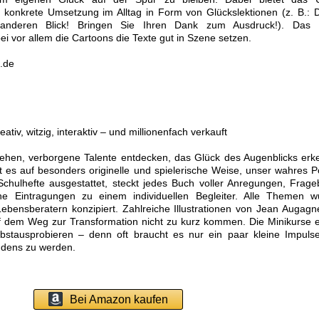
ie konkrete Umsetzung im Alltag in Form von Glückslektionen (z. B.:
n anderen Blick! Bringen Sie Ihren Dank zum Ausdruck!). Das 
i vor allem die Cartoons die Texte gut in Szene setzen.
.de
eativ, witzig, interaktiv – und millionenfach verkauft
ehen, verborgene Talente entdecken, das Glück des Augenblicks erk
 es auf besonders originelle und spielerische Weise, unser wahres P
r Schulhefte ausgestattet, steckt jedes Buch voller Anregungen, Fra
e Eintragungen zu einem individuellen Begleiter. Alle Themen 
Lebensberatern konzipiert. Zahlreiche Illustrationen von Jean Augag
f dem Weg zur Transformation nicht zu kurz kommen. Die Minikurse e
bstausprobieren – denn oft braucht es nur ein paar kleine Impul
ndens zu werden.
Bei Amazon kaufen