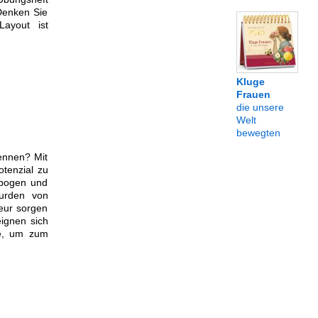
 Denken Sie
Layout ist
Kluge
Frauen
die unsere
Welt
bewegten
ennen? Mit
otenzial zu
gebogen und
wurden von
neur sorgen
ignen sich
se, um zum