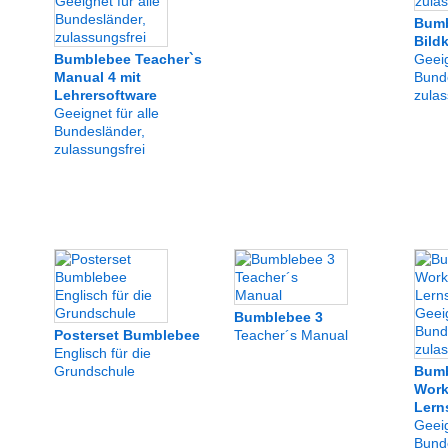
Bumb
Bild
Bumblebee Teacher`s
Geeig
Manual 4 mit
Bund
Lehrersoftware
zulas
Geeignet für alle
Bundesländer,
zulassungsfrei
Bumblebee 3
Posterset Bumblebee
Teacher´s Manual
Englisch für die
Grundschule
Bumb
Work
Lern
Geeig
Bund