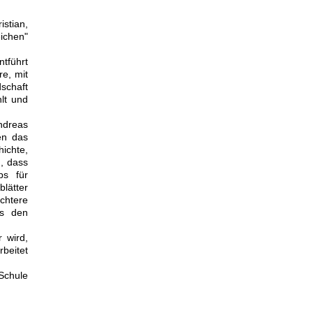
istian,
eichen"
ntführt
re, mit
schaft
hlt und
Andreas
en das
ichte,
h, dass
ps für
blätter
chtere
us den
 wird,
rbeitet
Schule