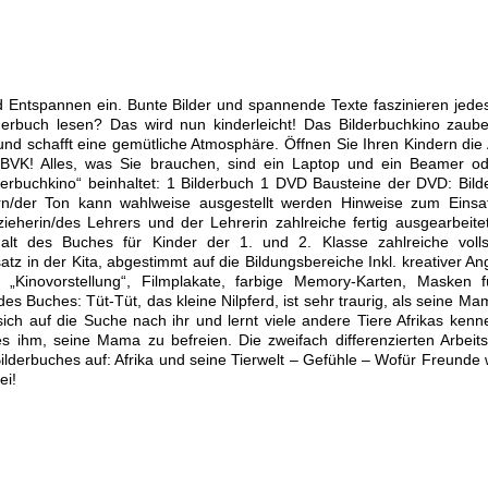
Entspannen ein. Bunte Bilder und spannende Texte faszinieren jedes
derbuch lesen? Das wird nun kinderleicht! Das Bilderbuchkino zaube
und schafft eine gemütliche Atmosphäre. Öffnen Sie Ihren Kindern die
s BVK! Alles, was Sie brauchen, sind ein Laptop und ein Beamer od
lderbuchkino“ beinhaltet: 1 Bilderbuch 1 DVD Bausteine der DVD: Bild
n/der Ton kann wahlweise ausgestellt werden Hinweise zum Einsa
zieherin/des Lehrers und der Lehrerin zahlreiche fertig ausgearbeite
Inhalt des Buches für Kinder der 1. und 2. Klasse zahlreiche volls
tz in der Kita, abgestimmt auf die Bildungsbereiche Inkl. kreativer A
 „Kinovorstellung“, Filmplakate, farbige Memory-Karten, Masken f
des Buches: Tüt-Tüt, das kleine Nilpferd, ist sehr traurig, als seine M
sich auf die Suche nach ihr und lernt viele andere Tiere Afrikas kenn
s ihm, seine Mama zu befreien. Die zweifach differenzierten Arbeits
ilderbuches auf: Afrika und seine Tierwelt – Gefühle – Wofür Freunde 
ei!