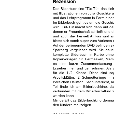
Rezension
Das Bilderbuchkino "Tüt-Tüt, das kle
mit Illustrationen von Julia Goschke 
und das Lehrprogramm in Form eine
Im Bilderbuch geht es um die Geschic
wird. Tüt-Tüt macht sich dann auf de
denen er Freundschaft schließt und 
und auch die Tierwelt Afrikas wird a
bietet sich somit super zum Vorlesen
Auf der beiliegenden DVD befinden si
Sparberg vorgelesen wird. Sie daue
komplette Bilderbuch in Farbe ohne
Kopiervorlagen für Tiermasken, Memory
es eine kurze Zusammenfassung d
ErzieherInnen und LehrerInnen. Als w
für die 1./2. Klasse. Diese sind s
Arbeitsblätter, 2 Schmetterlinge =
Bereichen Deutsch, Sachunterricht, K
Toll finde ich am Bilderbuchkino, d
verbunden mit dem Bilderbuch-Kino wie
werden kann.
Mir gefällt das Bilderbuchkino dem
den Kindern mal zeigen.