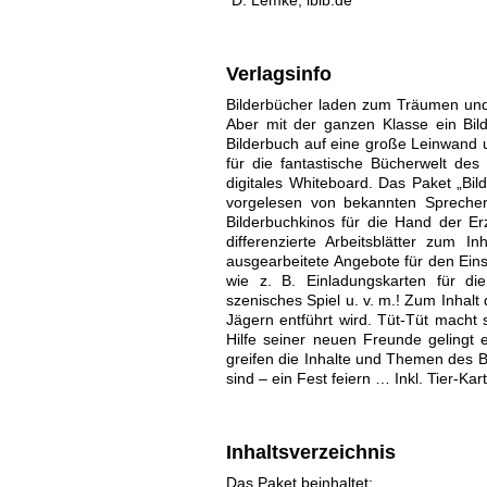
"D. Lemke, lbib.de"
Verlagsinfo
Bilderbücher laden zum Träumen und 
Aber mit der ganzen Klasse ein Bil
Bilderbuch auf eine große Leinwand 
für die fantastische Bücherwelt de
digitales Whiteboard. Das Paket „Bi
vorgelesen von bekannten Sprecher
Bilderbuchkinos für die Hand der Er
differenzierte Arbeitsblätter zum 
ausgearbeitete Angebote für den Einsa
wie z. B. Einladungskarten für die
szenisches Spiel u. v. m.! Zum Inhalt 
Jägern entführt wird. Tüt-Tüt macht 
Hilfe seiner neuen Freunde gelingt e
greifen die Inhalte und Themen des B
sind – ein Fest feiern … Inkl. Tier-Kart
Inhaltsverzeichnis
Das Paket beinhaltet: