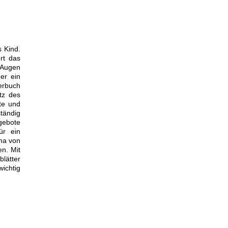
 Kind.
rt das
 Augen
er ein
erbuch
tz des
te und
tändig
ngebote
ür ein
ama von
en. Mit
blätter
wichtig