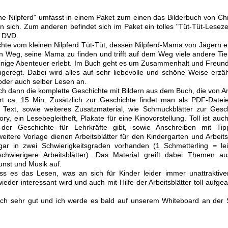
ine Nilpferd" umfasst in einem Paket zum einen das Bilderbuch von Chr
an sich. Zum anderen befindet sich im Paket ein tolles "Tüt-Tüt-Lesez
r DVD.
hte vom kleinen Nilpferd Tüt-Tüt, dessen Nilpferd-Mama von Jägern e
n Weg, seine Mama zu finden und trifft auf dem Weg viele andere Tie
einige Abenteuer erlebt. Im Buch geht es um Zusammenhalt und Freund
ngeregt. Dabei wird alles auf sehr liebevolle und schöne Weise erzä
 oder auch selber Lesen an.
ch dann die komplette Geschichte mit Bildern aus dem Buch, die von 
rt ca. 15 Min. Zusätzlich zur Geschichte findet man als PDF-Datei
 Text, sowie weiteres Zusatzmaterial, wie Schmuckblätter zur Gesch
, ein Lesebegleitheft, Plakate für eine Kinovorstellung. Toll ist auc
er Geschichte für Lehrkräfte gibt, sowie Anschreiben mit Tip
eitere Vorlage dienen Arbeitsblätter für den Kindergarten und Arbeits
ogar in zwei Schwierigkeitsgraden vorhanden (1 Schmetterling = lei
 schwierigere Arbeitsblätter). Das Material greift dabei Themen a
unst und Musik auf.
ass es das Lesen, was an sich für Kinder leider immer unattraktiver
der interessant wird und auch mit Hilfe der Arbeitsblätter toll aufgea
nach sehr gut und ich werde es bald auf unserem Whiteboard an der 