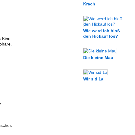
Krach
Wie werd ich bloß
den Hickauf los?
 Kind.
phäre.
Die kleine Mau
Wir sid 1a
e
isches