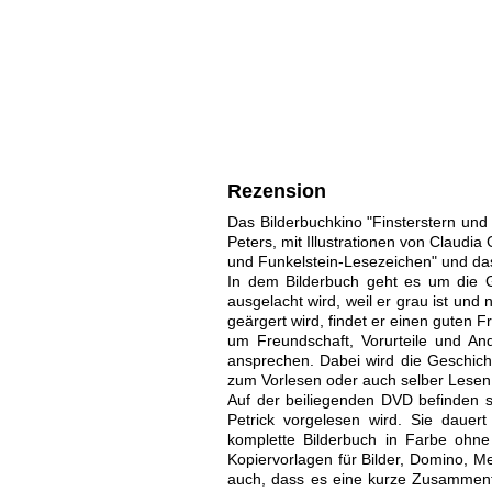
Rezension
Das Bilderbuchkino "Finsterstern und
Peters, mit Illustrationen von Claudia
und Funkelstein-Lesezeichen" und d
In dem Bilderbuch geht es um die G
ausgelacht wird, weil er grau ist und
geärgert wird, findet er einen guten 
um Freundschaft, Vorurteile und An
ansprechen. Dabei wird die Geschicht
zum Vorlesen oder auch selber Lesen
Auf der beiliegenden DVD befinden s
Petrick vorgelesen wird. Sie dauer
komplette Bilderbuch in Farbe ohne 
Kopiervorlagen für Bilder, Domino, Mem
auch, dass es eine kurze Zusammenfa