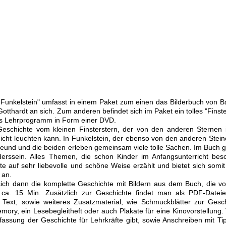
 Funkelstein" umfasst in einem Paket zum einen das Bilderbuch von B
 Gotthardt an sich. Zum anderen befindet sich im Paket ein tolles "Finst
as Lehrprogramm in Form einer DVD.
eschichte vom kleinen Finsterstern, der von den anderen Sternen
 nicht leuchten kann. In Funkelstein, der ebenso von den anderen Stei
Freund und die beiden erleben gemeinsam viele tolle Sachen. Im Buch g
derssein. Alles Themen, die schon Kinder im Anfangsunterricht bes
e auf sehr liebevolle und schöne Weise erzählt und bietet sich somit
 an.
ich dann die komplette Geschichte mit Bildern aus dem Buch, die vo
t ca. 15 Min. Zusätzlich zur Geschichte findet man als PDF-Datei
Text, sowie weiteres Zusatzmaterial, wie Schmuckblätter zur Gesch
ory, ein Lesebegleitheft oder auch Plakate für eine Kinovorstellung. T
ssung der Geschichte für Lehrkräfte gibt, sowie Anschreiben mit Tip