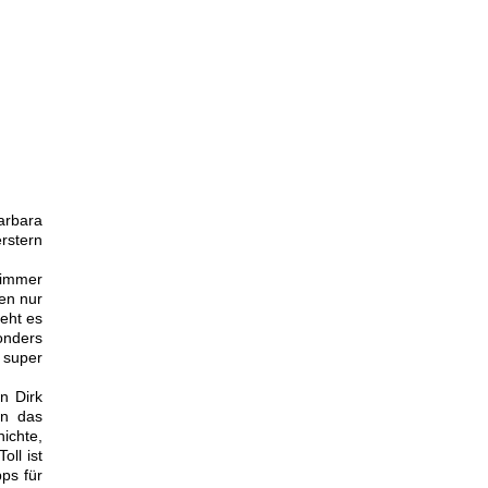
arbara
erstern
 immer
nen nur
eht es
onders
 super
n Dirk
en das
ichte,
oll ist
ps für