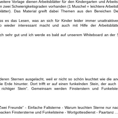
itere Vorlage dienen Arbeitsblätter für den Kindergarten und Arbeitsb
 in zwei Schwierigkeitsgraden vorhanden (1 Muschel = leichtere Arbeitsb
blätter). Das Material greift dabei Themen aus den Bereichen De
ass es das Lesen, was an sich für Kinder leider immer unattraktiver
 wieder interessant macht und auch mit Hilfe der Arbeitsblätte
ach sehr gut und ich werde es bald auf unserem Whiteboard an der 
deren Sternen ausgelacht, weil er nicht so schön leuchtet wie die an
ie Erde hinunter. Dort trifft er auf einen funkelnden Stein, der auch
 richtiger Stein“. Gemeinsam werden Finsterstern und Funkelste
 „Zwei Freunde“ - Einfache Faltsterne - Warum leuchten Sterne nur nac
backen Finstersterne und Funkelsteine - Wortgottesdienst - Paartanz ...