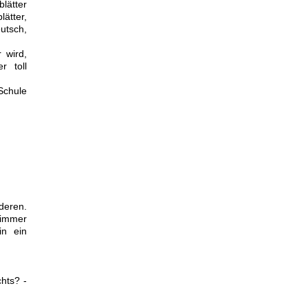
lätter
lätter,
utsch,
 wird,
r toll
Schule
deren.
 immer
in ein
hts? -