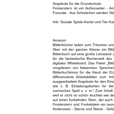
Angebote für die Grundschule:
Finsterstern ist ein Außenseiter - A
Freunde - Aus Schwächen werden Stär
Inkl. Soziale Spiele-Kartei und Tier-Kar
Amazon:
Bilderbücher laden zum Träumen und 
Aber mit der ganzen Klasse ein Bild
Bilderbuch auf eine große Leinwand u
für die fantastische Bücherwelt de
digitales Whiteboard. Das Paket „Bil
vorgelesen von bekannten Sprecher
Bilderbuchkinos für die Hand der Erz
differenzierte Arbeitsblätter zum I
ausgearbeitete Angebote für den Einsa
wie z. B. Einladungskarten für die
szenisches Spiel u. v. m.! Zum Inhal
weil er nicht so schön leuchtet wie di
auf einen funkelnden Stein, der auch
Finsterstern und Funkelstein ein wun
Anderssein - Sterne und Steine - Gefüh