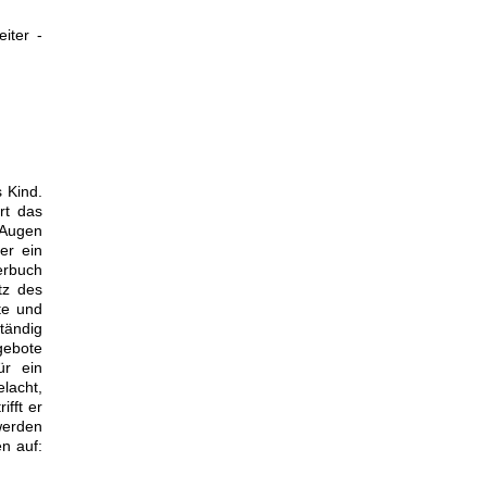
iter -
 Kind.
rt das
 Augen
er ein
erbuch
tz des
te und
tändig
ngebote
ür ein
lacht,
ifft er
werden
n auf: