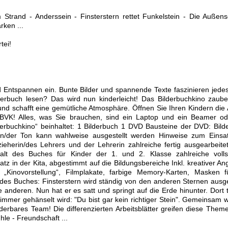
m Strand - Anderssein - Finsterstern rettet Funkelstein - Die Außense
ken ...
tei!
Entspannen ein. Bunte Bilder und spannende Texte faszinieren jedes
erbuch lesen? Das wird nun kinderleicht! Das Bilderbuchkino zaube
nd schafft eine gemütliche Atmosphäre. Öffnen Sie Ihren Kindern die
s BVK! Alles, was Sie brauchen, sind ein Laptop und ein Beamer od
derbuchkino“ beinhaltet: 1 Bilderbuch 1 DVD Bausteine der DVD: Bild
n/der Ton kann wahlweise ausgestellt werden Hinweise zum Einsa
ieherin/des Lehrers und der Lehrerin zahlreiche fertig ausgearbeite
nhalt des Buches für Kinder der 1. und 2. Klasse zahlreiche volls
tz in der Kita, abgestimmt auf die Bildungsbereiche Inkl. kreativer A
 „Kinovorstellung“, Filmplakate, farbige Memory-Karten, Masken f
t des Buches: Finsterstern wird ständig von den anderen Sternen ausge
e anderen. Nun hat er es satt und springt auf die Erde hinunter. Dort tr
 immer gehänselt wird: "Du bist gar kein richtiger Stein". Gemeinsam 
derbares Team! Die differenzierten Arbeitsblätter greifen diese Theme
le - Freundschaft ...