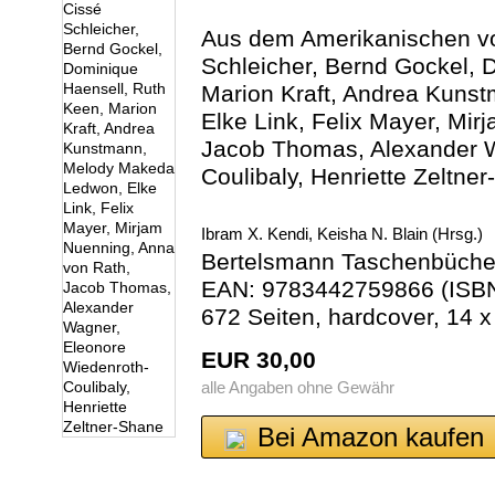
Aus dem Amerikanischen vo
Schleicher, Bernd Gockel, 
Marion Kraft, Andrea Kun
Elke Link, Felix Mayer, Mi
Jacob Thomas, Alexander W
Coulibaly, Henriette Zeltne
Ibram X. Kendi, Keisha N. Blain (Hrsg.)
Bertelsmann Taschenbüche
EAN: 9783442759866 (ISBN
672 Seiten, hardcover, 14
EUR 30,00
alle Angaben ohne Gewähr
Bei Amazon kaufen