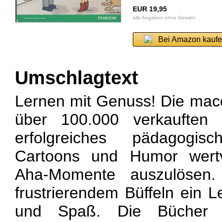
EUR 19,95
alle Angaben ohne Gewähr
Bei Amazon kauf
Umschlagtext
Lernen mit Genuss! Die macc
über 100.000 verkauften 
erfolgreiches pädagogi
Cartoons und Humor wertv
Aha-Momente auszulösen
frustrierendem Büffeln ein L
und Spaß. Die Bücher s