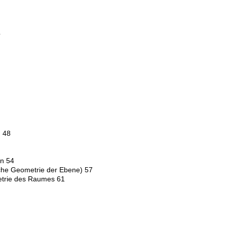
4
g 48
en 54
che Geometrie der Ebene) 57
etrie des Raumes 61