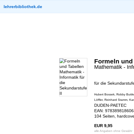
lehrerbibliothek.de
Formeln und 
Mathematik - Inf
für die Sekundarstufe
Hubert Bossek, Robby Buttke
Löffler, Reinhard Stamm, Ka
DUDEN-PAETEC
EAN: 9783898186063
104 Seiten, hardcove
EUR 9,95
alle Angaben ohne Gewähr