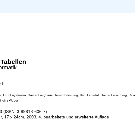
Tabellen
ormatik
 II
, Lutz Engelmann, Günter Fanghänel, Astrid Kalenberg, Rudi Lenertat, Günter Liesenberg, Rain
rlheinz Weber
 (ISBN: 3-89818-606-7)
r, 17 x 24cm, 2003, 4. bearbeitete und erweiterte Auflage