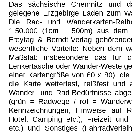
Das sächsische Chemnitz und d
gelegene Erzgebirge Laden zum Wa
Die Rad- und Wanderkarten-Reih
1:50.000 (1cm = 500m) aus dem je
Freytag & Berndt-Verlag gehörenden
wesentliche Vorteile: Neben dem w
Maßstab insbesondere das für di
Lenkertasche oder Wander-Weste gee
einer Kartengröße von 60 x 80), die
die Karte wetterfest, reißfest und
Wander- und Rad-Bedürfnisse abges
(grün = Radwege / rot = Wanderwe
Kennzeichnungen, Hinweise auf Ra
Hotel, Camping etc.), Freizeit und 
etc.) und Sonstiges (Fahrradverlei