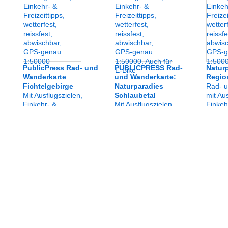
abwisc
genau.
für E-
PublicPress Rad- und
PUBLICPRESS Rad-
Natur
Wanderkarte
und Wanderkarte:
Regio
Fichtelgebirge
Naturparadies
Rad- 
Mit Ausflugszielen,
Schlaubetal
mit Au
Einkehr- &
Mit Ausflugszielen,
Einkeh
Freizeittipps,
Einkehr- &
Freizei
wetterfest, reissfest,
Freizeittipps,
wetterf
abwischbar, GPS-
wetterfest, reissfest,
abwisc
genau. 1:50000
abwischbar, GPS-
genau.
genau. 1:50000. Auch
für E-Bike