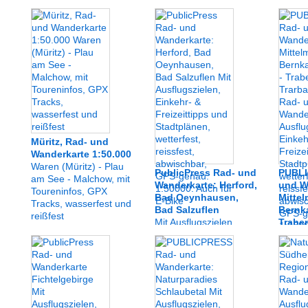
Müritz, Rad- und
Wanderkarte 1:50.000
Waren (Müritz) - Plau
PublicPress Rad- und
PUBLI
am See - Malchow, mit
Wanderkarte: Herford,
und W
Toureninfos, GPX
Bad Oeynhausen,
Mittel
Tracks, wasserfest und
Bad Salzuflen
Bernk
reißfest
Mit Ausflugszielen,
Traben
Einkehr- & Freizeittipps
Kröv
und Stadtplänen,
Rad- 
wetterfest, reissfest,
mit Au
abwischbar, GPS-
Einkehr
genau. 1:50000. Auch
und St
für E-Bike
wetterf