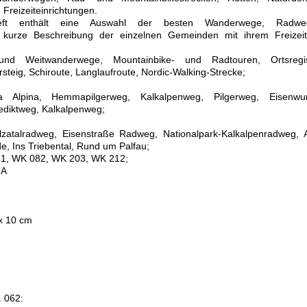
 Freizeiteinrichtungen.
sheft enthält eine Auswahl der besten Wanderwege, Radw
 kurze Beschreibung der einzelnen Gemeinden mit ihrem Freizeit
- und Weitwanderwege, Mountainbike- und Radtouren, Ortsregi
ersteig, Schiroute, Langlaufroute, Nordic-Walking-Strecke;
a Alpina, Hemmapilgerweg, Kalkalpenweg, Pilgerweg, Eisenwu
ediktweg, Kalkalpenweg;
zatalradweg, Eisenstraße Radweg, Nationalpark-Kalkalpenradweg, A
e, Ins Triebental, Rund um Palfau;
1, WK 082, WK 203, WK 212;
IA
 x 10 cm
. 062: