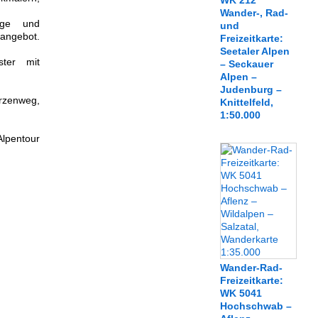
WK 212
Wander-, Rad-
ege und
und
angebot.
Freizeitkarte:
Seetaler Alpen
ster mit
– Seckauer
Alpen –
Judenburg –
rzenweg,
Knittelfeld,
1:50.000
lpentour
Wander-Rad-
Freizeitkarte:
WK 5041
Hochschwab –