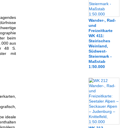
rragendes
Wander-, Rad-
ürfnisse
und
hwertige
Freizeitkarte
tographie
WK 411:
ter beim
Steirisches
0.000 aus
Weinland,
er 48 S.
Südwest-
ster mit
Steiermark -
Maßstab
1:50.000
rkarten,
rafisch,
be ideale
nthalten
kmälern,