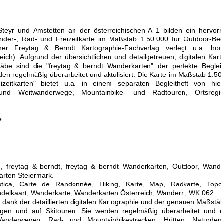
Steyr und Amstetten an der österreichischen A 1 bilden ein hervo
der-, Rad- und Freizeitkarte im Maßstab 1:50.000 für Outdoor-Bed
ner Freytag & Berndt Kartographie-Fachverlag verlegt u.a. hoc
ich). Aufgrund der übersichtlichen und detailgetreuen, digitalen Kar
äbe sind die "freytag & berndt Wanderkarten" der perfekte Beglei
en regelmäßig überarbeitet und aktulisiert. Die Karte im Maßstab 1:5
zeitkarten" bietet u.a. in einem separaten Begleitheft von hi
- und Weitwanderwege, Mountainbike- und Radtouren, Ortsregi
.
e
 freytag & berndt, freytag & berndt Wanderkarten, Outdoor, Wande
arten Steiermark.
istica, Carte de Randonnée, Hiking, Karte, Map, Radkarte, Topog
andelkaart, Wanderkarte, Wanderkarten Österreich, Wandern, WK 062.
 dank der detaillierten digitalen Kartographie und der genauen Maßstä
igen und auf Skitouren. Sie werden regelmäßig überarbeitet und e
 Wanderwegen, Rad- und Mountainbikestrecken, Hütten, Naturden