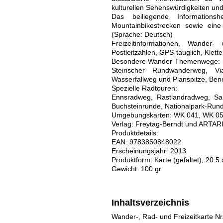
kulturellen Sehenswürdigkeiten und
Das beiliegende Information
Mountainbikestrecken sowie eine
(Sprache: Deutsch)
Freizeitinformationen, Wander
Postleitzahlen, GPS-tauglich, Klett
Besondere Wander-Themenwege:
Steirischer Rundwanderweg, Vi
Wasserfallweg und Planspitze, Ben
Spezielle Radtouren:
Ennsradweg, Rastlandradweg, Sal
Buchsteinrunde, Nationalpark-Rund
Umgebungskarten: WK 041, WK 05
Verlag: Freytag-Berndt und ARTAR
Produktdetails:
EAN: 9783850848022
Erscheinungsjahr: 2013
Produktform: Karte (gefaltet), 20.5
Gewicht: 100 gr
Inhaltsverzeichnis
Wander-, Rad- und Freizeitkarte Nr