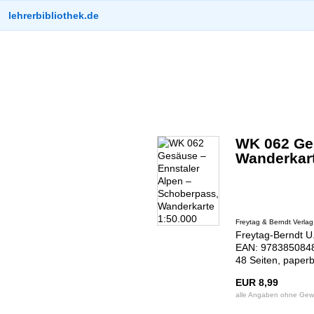
lehrerbibliothek.de
WK 062 Ges
Wanderkart
Freytag & Berndt Verlag
Freytag-Berndt U.
EAN: 9783850848
48 Seiten, paper
EUR 8,99
alle Angaben ohne Gew