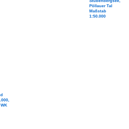
Stubenbergsee,
Pöllauer Tal
Maßstab
1:50.000
nd
.000,
, WK
al -
PP,