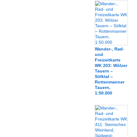
Wander-, Rad-
und
Freizeitkarte
WK 203: Wölzer
Tauern –
Sölktal –
Rottenmanner
Tauern,
1:50.000