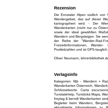
Rezension
Die Ennstaler Alpen südlich von 
Wandergebiet, das auf dieser Wan
kartographiert wird. - Der Wie
Wanderkarten (nicht nur zu Österre
sowie der ideal gewählten Maßst
Wandern und Bergsteigen. Sie werd
der Reihe der "Wander-Rad-Frei
Freizeitinformationen, Wander
Postleitzahlen und ist GPS-tauglich
Oliver Neumann, lehrerbibliothek.d
Verlagsinfo
Kategorien: f&b - Wandern + Rad,
Wanderkarten Österreich, Wanderk
Schlüsselworte: Carta escursion
Turistatérkép, Turistická Mapa, W
freytag & berndt Wanderkarten sind
Begleiter beim Wandern, Bergste
aktualisierte Informationen zu