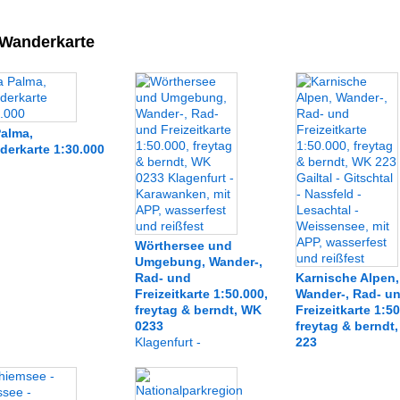
Wanderkarte
Palma,
derkarte 1:30.000
Wörthersee und
Umgebung, Wander-,
Rad- und
Karnische Alpen,
Freizeitkarte 1:50.000,
Wander-, Rad- u
freytag & berndt, WK
Freizeitkarte 1:50
0233
freytag & berndt
Klagenfurt -
223
Karawanken, mit APP,
Gailtal - Gitschtal -
wasserfest und reißfest
Nassfeld - Lesacht
Weissensee, mit A