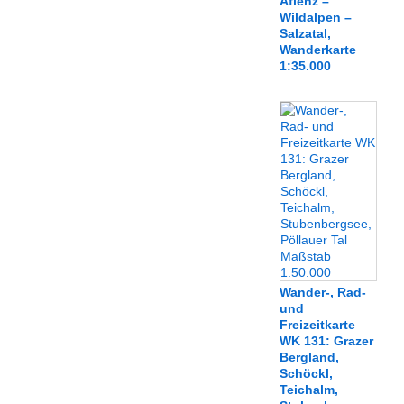
Aflenz –
Wildalpen –
Salzatal,
Wanderkarte
1:35.000
Wander-, Rad-
und
Freizeitkarte
WK 131: Grazer
Bergland,
Schöckl,
Teichalm,