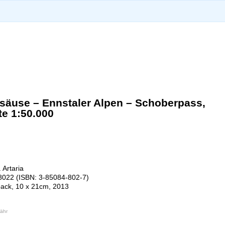
äuse – Ennstaler Alpen – Schoberpass,
e 1:50.000
 Artaria
022 (ISBN: 3-85084-802-7)
back, 10 x 21cm, 2013
ähr