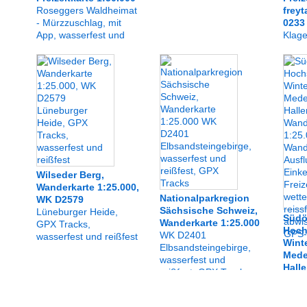
Roseggers Waldheimat
freyt
- Mürzzuschlag, mit
0233
App, wasserfest und
Klage
reißfest
Karaw
wasse
Wilseder Berg,
Wanderkarte 1:25.000,
Nationalparkregion
WK D2579
Sächsische Schweiz,
Lüneburger Heide,
Südö
Wanderkarte 1:25.000
GPX Tracks,
Hoch
WK D2401
wasserfest und reißfest
Winte
Elbsandsteingebirge,
Mede
wasserfest und
Hall
reißfest, GPX Tracks
Wand
Wande
Ausfl