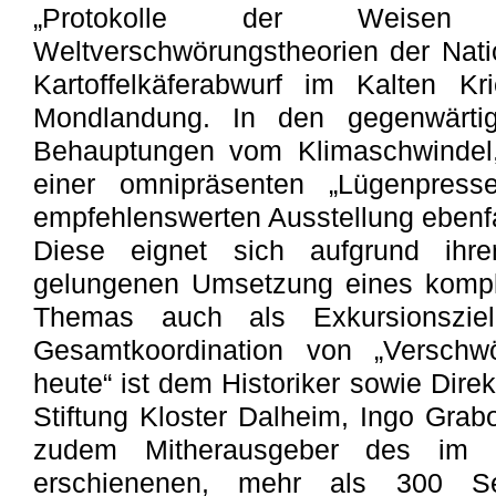
„Protokolle der Weise
Weltverschwörungstheorien der Natio
Kartoffelkäferabwurf im Kalten Kr
Mondlandung. In den gegenwärti
Behauptungen vom Klimaschwindel,
einer omnipräsenten „Lügenpress
empfehlenswerten Ausstellung ebenfa
Diese eignet sich aufgrund ihre
gelungenen Umsetzung eines kompl
Themas auch als Exkursionszie
Gesamtkoordination von „Verschwö
heute“ ist dem Historiker sowie Dire
Stiftung Kloster Dalheim, Ingo Grab
zudem Mitherausgeber des im M
erschienenen, mehr als 300 Se