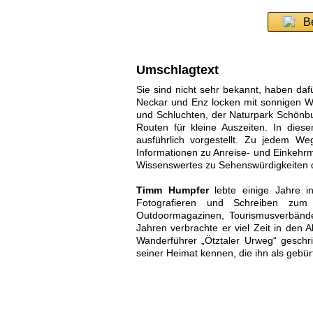
B
Umschlagtext
Sie sind nicht sehr bekannt, haben daf
Neckar und Enz locken mit sonnigen W
und Schluchten, der Naturpark Schönbuc
Routen für kleine Auszeiten. In die
ausführlich vorgestellt. Zu jedem W
Informationen zu Anreise- und Einkehr
Wissenswertes zu Sehenswürdigkeiten 
Timm Humpfer
lebte einige Jahre i
Fotografieren und Schreiben zu
Outdoormagazinen, Tourismusverbänden 
Jahren verbrachte er viel Zeit in den 
Wanderführer „Ötztaler Urweg“ geschrie
seiner Heimat kennen, die ihn als gebür