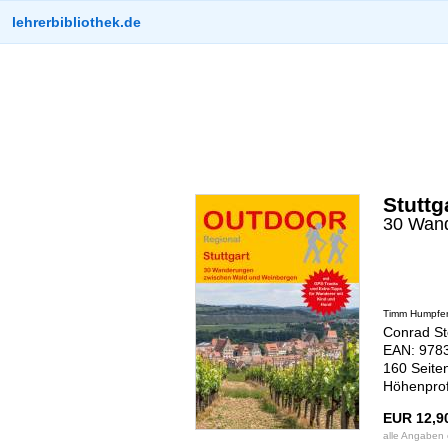
lehrerbibliothek.de
Stuttg
30 Wand
Timm Humpfe
Conrad St
EAN: 978
160 Seite
Höhenprof
EUR 12,9
alle Angaben