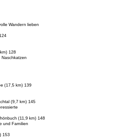
svolle Wandern lieben
 124
 km) 128
d Naschkatzen
e (17,5 km) 139
htal (9,7 km) 145
ressierte
chönbuch (11,9 km) 148
te und Familien
) 153