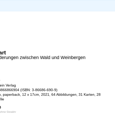
art
erungen zwischen Wald und Weinbergen
r
ein Verlag
3866866904 (ISBN: 3-86686-690-9)
n, paperback, 12 x 17cm, 2021, 64 Abbildungen, 31 Karten, 28
ile
0
 ohne Gewähr