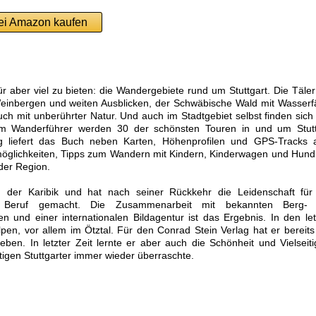
ei Amazon kaufen
ür aber viel zu bieten: die Wandergebiete rund um Stuttgart. Die Täle
einbergen und weiten Ausblicken, der Schwäbische Wald mit Wasserfä
h mit unberührter Natur. Und auch im Stadtgebiet selbst finden sich 
sem Wanderführer werden 30 der schönsten Touren in und um Stutt
eg liefert das Buch neben Karten, Höhenprofilen und GPS-Tracks 
möglichkeiten, Tipps zum Wandern mit Kindern, Kinderwagen und Hund
der Region.
n der Karibik und hat nach seiner Rückkehr die Leidenschaft für
m Beruf gemacht. Die Zusammenarbeit mit bekannten Berg-
und einer internationalen Bildagentur ist das Ergebnis. In den let
Alpen, vor allem im Ötztal. Für den Conrad Stein Verlag hat er bereit
ben. In letzter Zeit lernte er aber auch die Schönheit und Vielseiti
tigen Stuttgarter immer wieder überraschte.