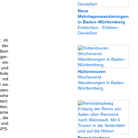
Neue
Mehrtageswanderungen
in Baden-Württemberg
Entdecken - Erleben -
Genießen
: im
 der
lben
ger-
 ein
 und
Hüttentouren
mbole
Wochenend-
 mit
Wanderungen in Baden-
 ein
Württemberg
sten
 hohe
iert:
ten,
same
, die
 und
GPS-
Remstalradweg