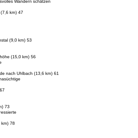
ussvolles Wandern schätzen
(7,6 km) 47
n
stal (9,0 km) 53
höhe (15,0 km) 56
e
nde nach Uhlbach (13,6 km) 61
amasüchtige
 67
n
m) 73
ressierte
2 km) 78