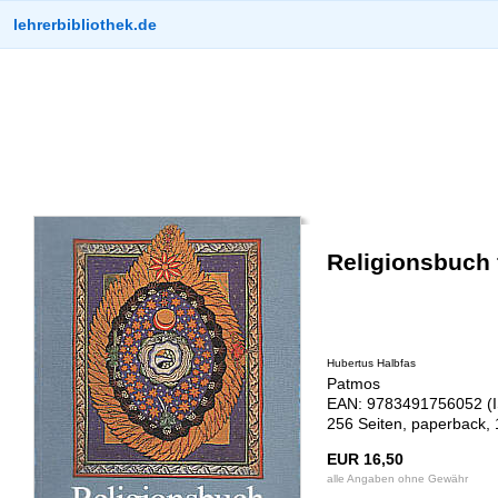
lehrerbibliothek.de
Religionsbuch f
Hubertus Halbfas
Patmos
EAN: 9783491756052 (I
256 Seiten, paperback,
EUR 16,50
alle Angaben ohne Gewähr