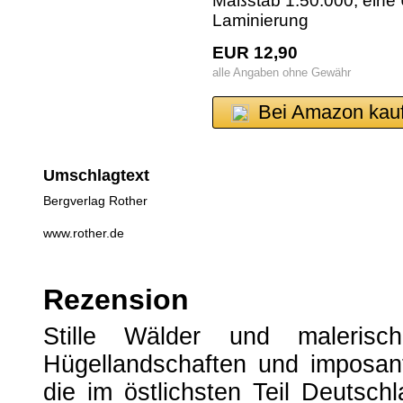
Maßstab 1:50.000, eine Ü
Laminierung
EUR 12,90
alle Angaben ohne Gewähr
Bei Amazon kau
Umschlagtext
Bergverlag Rother
www.rother.de
Rezension
Stille Wälder und malerisch
Hügellandschaften und imposan
die im östlichsten Teil Deutsch