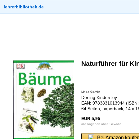
lehrerbibliothek.de
Naturführer für K
Linda Gamlin
Dorling Kindersley
EAN: 9783831013944 (ISBN:
64 Seiten, paperback, 14 x 
EUR 5,95
alle Angaben ohne Gewähr
Bei Amazon kaufe