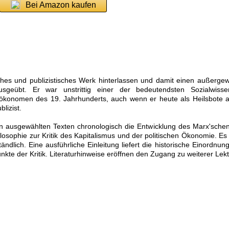
Bei Amazon kaufen
iches und publizistisches Werk hinterlassen und damit einen außerge
sgeübt. Er war unstrittig einer der bedeutendsten Sozialwissens
alökonomen des 19. Jahrhunderts, auch wenn er heute als Heilsbote 
lizist.
in ausgewählten Texten chronologisch die Entwicklung des Marx'sch
hilosophie zur Kritik des Kapitalismus und der politischen Ökonomie. Es
dlich. Eine ausführliche Einleitung liefert die historische Einordnung,
unkte der Kritik. Literaturhinweise eröffnen den Zugang zu weiterer Lekt