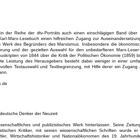
 in der Reihe der dtv-Porträts auch einen einschlägigen Band über
m Karl-Marx-Lesebuch einen hilfreichen Zugang zur Auseinandersetzu
ichen Werk des Begründers des Marxismus. Insbesondere die ökonomis
hrung und der gezielten Auswahl für den unbedarfteren Marx-Leser
kripten von 1844 über die Kritik der Politischen Ökonomie (1859) b
ie Leistung des Herausgebers besteht dabei weniger in einer umfa
innvollen Textauswahl und Textbegrenzung, mit Hilfe derer ein Zugan
ann.
k.de
 deutsche Denker der Neuzeit
senschaftliches und publizistisches Werk hinterlassen. Seine Zeitun
istischen Kritiker, mit seinen wissenschaftlichen Schriften wurde er
tler, Wirtschaftshistoriker und Nationalökonomen des 19. Jahrhund