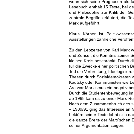
wenn sich seine Prognosen als fa
Lesebuch enthält 15 Texte, bei de
und Philosophie zur Kritik der Ge
zentrale Begriffe erläutert, die 
Marx aufgeführt.
Klaus Körner ist Politikwissens
Ausstellungen zahlreiche Veröffent
Zu den Lebzeiten von Karl Marx wa
und Zensur, die Kenntnis seiner Sc
kleinen Kreis beschränkt. Durch 
für die Zwecke einer politischen
Tod die Verbreitung, Ideologisier
Thesen durch Sozialdemokraten w
Kautsky oder Kommunisten wie Len
Ära war Marxismus ein negativ bes
Durch die Studentenbewegung im
ab 1968 kam es zu einer Marx-Ren
Nach dem Zusammenbruch des »re
« 1989/91 ging das Interesse an M
Lektüre seiner Texte lohnt sich na
die ganze Breite der Marx’schen E
seiner Argumentation zeigen.