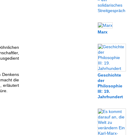
solidarisches
Streitgespräch
Marx
wöhnlichen
chaftler,
ausgedient
en Denkens
Geschichte
 macht die
der
 erläutert
Philosophie
üre.
III: 19.
Jahrhundert