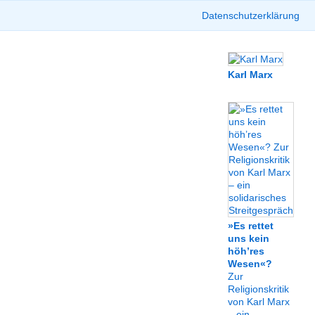
Datenschutzerklärung
Karl Marx
»Es rettet
uns kein
höh’res
Wesen«?
Zur
Religionskritik
von Karl Marx
– ein