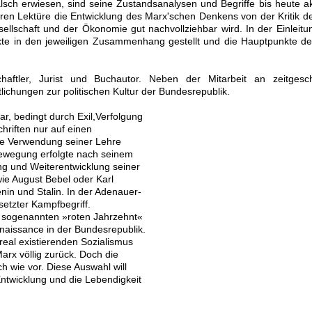
lsch erwiesen, sind seine Zustandsanalysen und Begriffe bis heute ak
ren Lektüre die Entwicklung des Marx'schen Denkens von der Kritik de
sellschaft und der Ökonomie gut nachvollziehbar wird. In der Einleit
Texte in den jeweiligen Zusammenhang gestellt und die Hauptpunkte der
chaftler, Jurist und Buchautor. Neben der Mitarbeit an zeitgesch
lichungen zur politischen Kultur der Bundesrepublik.
r, bedingt durch Exil,Verfolgung
hriften nur auf einen
die Verwendung seiner Lehre
 Bewegung erfolgte nach seinem
ung und Weiterentwicklung seiner
ie August Bebel oder Karl
in und Stalin. In der Adenauer-
etzter Kampfbegriff.
 sogenannten »roten Jahrzehnt«
aissance in der Bundesrepublik.
al existierenden Sozialismus
arx völlig zurück. Doch die
ch wie vor. Diese Auswahl will
ntwicklung und die Lebendigkeit