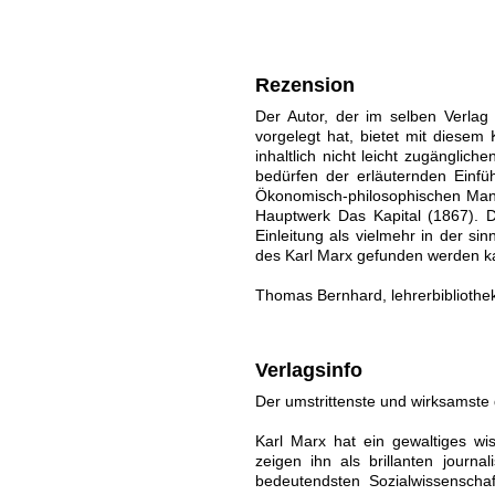
Rezension
Der Autor, der im selben Verlag
vorgelegt hat, bietet mit diese
inhaltlich nicht leicht zugängl
bedürfen der erläuternden Einfü
Ökonomisch-philosophischen Manus
Hauptwerk Das Kapital (1867). D
Einleitung als vielmehr in der s
des Karl Marx gefunden werden k
Thomas Bernhard, lehrerbibliothe
Verlagsinfo
Der umstrittenste und wirksamste
Karl Marx hat ein gewaltiges wis
zeigen ihn als brillanten journal
bedeutendsten Sozialwissenschaf