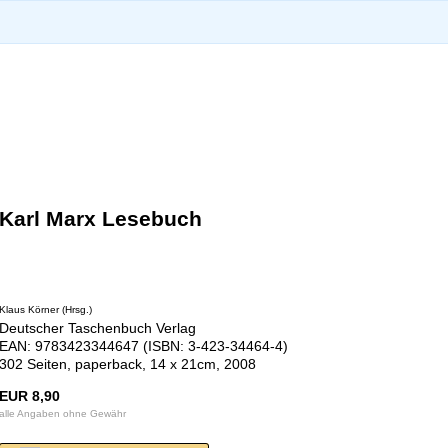
Karl Marx Lesebuch
Klaus Körner (Hrsg.)
Deutscher Taschenbuch Verlag
EAN: 9783423344647 (ISBN: 3-423-34464-4)
302 Seiten, paperback, 14 x 21cm, 2008
EUR 8,90
alle Angaben ohne Gewähr