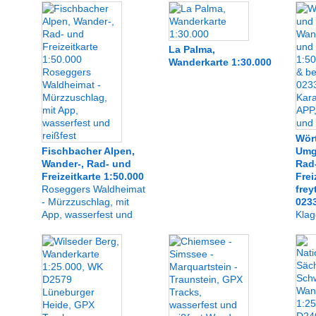
La Palma,
Wanderkarte 1:30.000
Wör
Fischbacher Alpen,
Umg
Wander-, Rad- und
Rad
Freizeitkarte 1:50.000
Frei
Roseggers Waldheimat
frey
- Mürzzuschlag, mit
023
App, wasserfest und
Klag
reißfest
Kara
wass