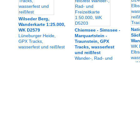
Wilseder Berg,
Wanderkarte 1:25.000,
Nati
WK D2579
Chiemsee - Simssee -
Säc
Lüneburger Heide,
Marquartstein -
Wand
GPX Tracks,
Traunstein, GPX
WK 
wasserfest und reißfest
Tracks, wasserfest
Elbs
und reißfest
wass
Wander-, Rad- und
reiß
Freizeitkarte 1:50.000,
WK D5203