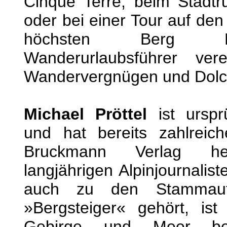
Cinque Terre, beim Stadt
oder bei einer Tour auf de
höchsten Berg Lig
Wanderurlaubsführer ve
Wandervergnügen und Dolce
Michael Pröttel
ist urspr
und hat bereits zahlreic
Bruckmann Verlag he
langjährigen Alpinjournalis
auch zu den Stammautor
»Bergsteiger« gehört, is
Gebirge und Meer be