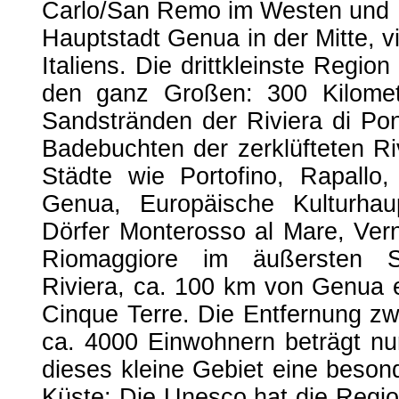
Carlo/San Remo im Westen und L
Hauptstadt Genua in der Mitte, vi
Italiens. Die dritt­kleins­te Re­gi­on 
den ganz Gro­ßen: 300 Ki­lo­me­
Sand­strän­den der Ri­vie­ra di Po­
Ba­de­buch­ten der zer­klüf­te­ten Ri­
Städ­te wie Por­to­fi­no, Ra­pal­
Genua, Eu­ro­päi­sche Kul­tur­h
Dörfer Monterosso al Mare, Vern
Riomaggiore im äußersten S
Riviera, ca. 100 km von Genua e
Cinque Terre. Die Entfernung zw
ca. 4000 Einwohnern beträgt nur
dieses kleine Gebiet eine besond
Küste: Die Unesco hat die Regi