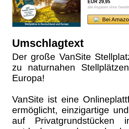
EUR 29,95
alle Angaben ohne Gewäh
Bei Amazo
Umschlagtext
Der große VanSite Stellplat
zu naturnahen Stellplätze
Europa!
VanSite ist eine Onlinepla
ermöglicht, einzigartige un
auf Privatgrundstücken