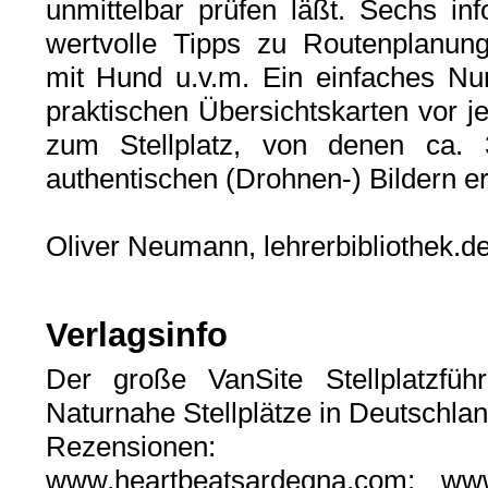
unmittelbar prüfen läßt. Sechs inf
wertvolle Tipps zu Routenplanun
mit Hund u.v.m. Ein einfaches N
praktischen Übersichtskarten vor j
zum Stellplatz, von denen ca. 3
authentischen (Drohnen-) Bildern e
Oliver Neumann, lehrerbibliothek.d
Verlagsinfo
Der große VanSite Stellplatzfü
Naturnahe Stellplätze in Deutschla
Rezensionen:
www.heartbeatsardegna.com; ww