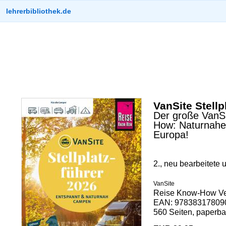
lehrerbibliothek.de
VanSite Stellp
Der große VanSi
How: Naturnahe 
Europa!
2., neu bearbeitete 
VanSite
Reise Know-How Ve
EAN: 978383178090
560 Seiten, paperba