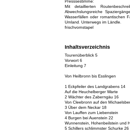
Presssestimme:
Mit detaillierten Routenbesch
Abwechslungsreiche Spaziergänge 
Wasserfällen oder romantischen F
Umland. Unterwegs im Ländle.
frischvomstapel
Inhaltsverzeichnis
Tourenüberblick 5
Vorwort 6
Einleitung 7
Von Heilbronn bis Esslingen
1 Eckpfeiler des Landgrabens 14
Auf die Heuchelberger Warte
2 Wächter des Zaberngäu 16
Von Cleebronn auf den Michaelsbe
3 Über dem Neckar 18
Von Lauffen zum Liebenstein
4 Burgen bei Auenstein 22
Wunnenstein, Hohenbeilstein und H
5 Schillers schlimmster Schurke 26