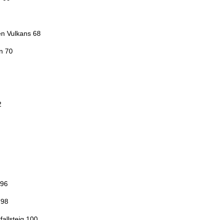
en Vulkans 68
n 70
2
 96
 98
allsteig 100