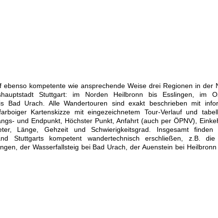
uf ebenso kompetente wie ansprechende Weise drei Regionen in der 
hauptstadt Stuttgart: im Norden Heilbronn bis Esslingen, im O
 Bad Urach. Alle Wandertouren sind exakt beschrieben mit info
farboiger Kartenskizze mit eingezeichnetem Tour-Verlauf und tabell
angs- und Endpunkt, Höchster Punkt, Anfahrt (auch per ÖPNV), Einke
meter, Länge, Gehzeit und Schwierigkeitsgrad. Insgesamt finden
nd Stuttgarts kompetent wandertechnisch erschließen, z.B. die 
gen, der Wasserfallsteig bei Bad Urach, der Auenstein bei Heilbronn