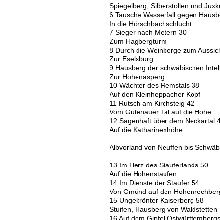
Spiegelberg, Silberstollen und Juxk
6 Tausche Wasserfall gegen Hausb
In die Hörschbachschlucht
7 Sieger nach Metern 30
Zum Hagbergturm
8 Durch die Weinberge zum Aussic
Zur Eselsburg
9 Hausberg der schwäbischen Intel
Zur Hohenasperg
10 Wächter des Remstals 38
Auf den Kleinheppacher Kopf
11 Rutsch am Kirchsteig 42
Vom Gutenauer Tal auf die Höhe
12 Sagenhaft über dem Neckartal 
Auf die Katharinenhöhe
Albvorland von Neuffen bis Schwä
13 Im Herz des Stauferlands 50
Auf die Hohenstaufen
14 Im Dienste der Staufer 54
Von Gmünd auf den Hohenrechber
15 Ungekrönter Kaiserberg 58
Stuifen, Hausberg von Waldstetten
16 Auf dem Gipfel Ostwürttembergs