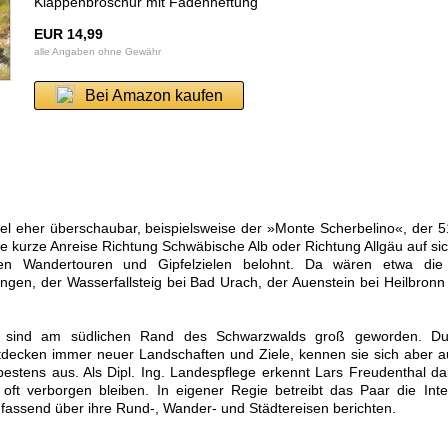
Klappenbroschur mit Fadenheftung
EUR 14,99
alle Angaben ohne Gewähr
Bei Amazon kaufen
ipfel eher überschaubar, beispielsweise der »Monte Scherbelino«, der 
ne kurze Anreise Richtung Schwäbische Alb oder Richtung Allgäu auf si
eren Wandertouren und Gipfelzielen belohnt. Da wären etwa die 
gen, der Wasserfallsteig bei Bad Urach, der Auenstein bei Heilbronn
sind am südlichen Rand des Schwarzwalds groß geworden. Du
decken immer neuer Landschaften und Ziele, kennen sie sich aber a
stens aus. Als Dipl. Ing. Landespflege erkennt Lars Freudenthal da
ft verborgen bleiben. In eigener Regie betreibt das Paar die Inte
mfassend über ihre Rund-, Wander- und Städtereisen berichten.