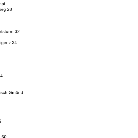
opf
erg 28
htsturm 32
ligenz 34
44
bisch Gmünd
g
 60