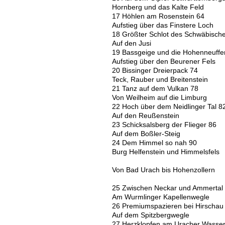
Hornberg und das Kalte Feld
17 Höhlen am Rosenstein 64
Aufstieg über das Finstere Loch
18 Größter Schlot des Schwäbisch
Auf den Jusi
19 Bassgeige und die Hohenneuffe
Aufstieg über den Beurener Fels
20 Bissinger Dreierpack 74
Teck, Rauber und Breitenstein
21 Tanz auf dem Vulkan 78
Von Weilheim auf die Limburg
22 Hoch über dem Neidlinger Tal 8
Auf den Reußenstein
23 Schicksalsberg der Flieger 86
Auf dem Boßler-Steig
24 Dem Himmel so nah 90
Burg Helfenstein und Himmelsfels
Von Bad Urach bis Hohenzollern
25 Zwischen Neckar und Ammertal
Am Wurmlinger Kapellenwegle
26 Premiumspazieren bei Hirschau
Auf dem Spitzbergwegle
27 Herzklopfen am Uracher Wasserf