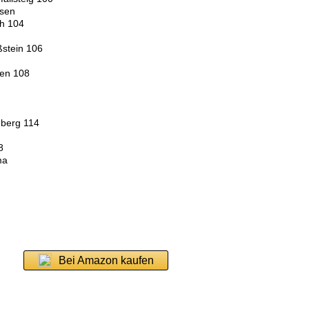
lsen
h 104
stein 106
gen 108
nberg 114
8
ma
Bei Amazon kaufen