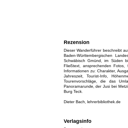
Rezension
Dieser Wanderführer beschreibt a
Baden-Württembergischen Landes
Schwäbisch Gmünd, im Süden bis
Fließtext, ansprechenden Fotos, 
Informationen zu: Charakter, Ausg
Jahreszeit, Tourist-Info, Höhen
Tourenvorschläge, die das Umla
Panoramarunde, der Jusi bei Metzin
Burg Teck.
Dieter Bach, lehrerbibliothek.de
Verlagsinfo