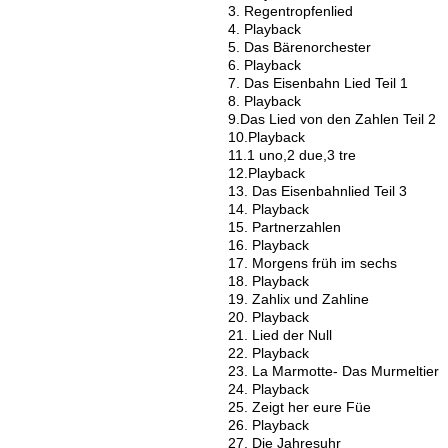
3. Regentropfenlied
4. Playback
5. Das Bärenorchester
6. Playback
7. Das Eisenbahn Lied Teil 1
8. Playback
9.Das Lied von den Zahlen Teil 2
10.Playback
11.1 uno,2 due,3 tre
12.Playback
13. Das Eisenbahnlied Teil 3
14. Playback
15. Partnerzahlen
16. Playback
17. Morgens früh im sechs
18. Playback
19. Zahlix und Zahline
20. Playback
21. Lied der Null
22. Playback
23. La Marmotte- Das Murmeltier
24. Playback
25. Zeigt her eure Füe
26. Playback
27. Die Jahresuhr