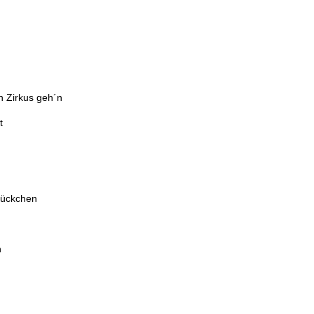
n Zirkus geh´n
t
stückchen
h