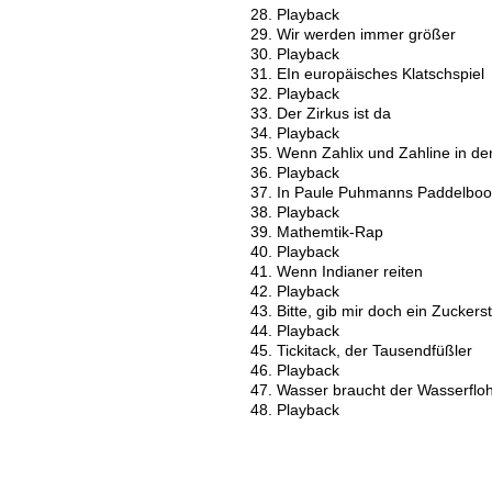
28. Playback
29. Wir werden immer größer
30. Playback
31. EIn europäisches Klatschspiel
32. Playback
33. Der Zirkus ist da
34. Playback
35. Wenn Zahlix und Zahline in de
36. Playback
37. In Paule Puhmanns Paddelboo
38. Playback
39. Mathemtik-Rap
40. Playback
41. Wenn Indianer reiten
42. Playback
43. Bitte, gib mir doch ein Zucker
44. Playback
45. Tickitack, der Tausendfüßler
46. Playback
47. Wasser braucht der Wasserflo
48. Playback