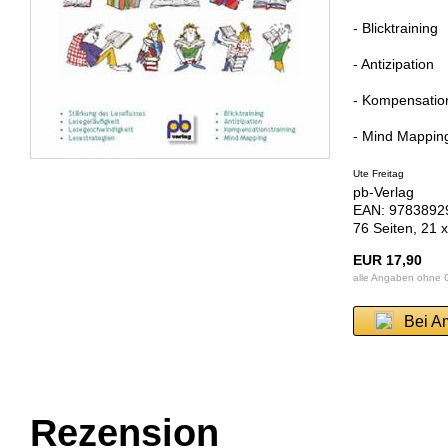
- Blicktraining
- Antizipation
- Kompensation
- Mind Mappin
Ute Freitag
pb-Verlag
EAN: 97838929
76 Seiten, 21 
EUR 17,90
alle Angaben ohne
Bei A
Rezension