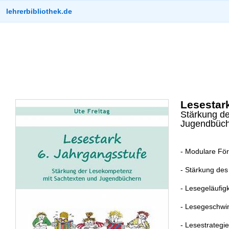
lehrerbibliothek.de
Lesestar
Stärkung d
Jugendbüc
- Modulare Fö
- Stärkung des
- Lesegeläufigk
- Lesegeschwin
- Lesestrategi