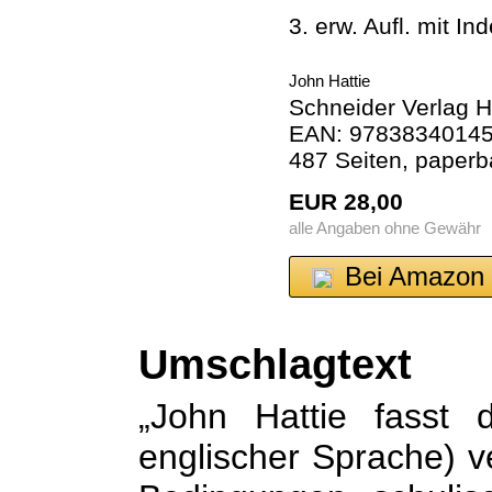
3. erw. Aufl. mit I
John Hattie
Schneider Verlag 
EAN: 978383401450
487 Seiten, paperb
EUR 28,00
alle Angaben ohne Gewähr
Bei Amazon 
Umschlagtext
„John Hattie fasst 
englischer Sprache) 