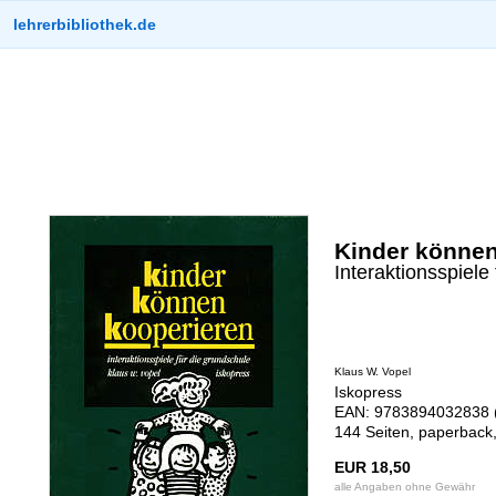
lehrerbibliothek.de
Kinder können
Interaktionsspiele
Klaus W. Vopel
Iskopress
EAN: 9783894032838 (
144 Seiten, paperback
EUR 18,50
alle Angaben ohne Gewähr