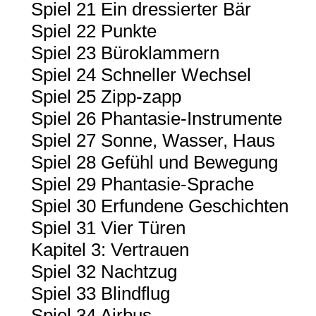
Spiel 21 Ein dressierter Bär
Spiel 22 Punkte
Spiel 23 Büroklammern
Spiel 24 Schneller Wechsel
Spiel 25 Zipp-zapp
Spiel 26 Phantasie-Instrumente
Spiel 27 Sonne, Wasser, Haus
Spiel 28 Gefühl und Bewegung
Spiel 29 Phantasie-Sprache
Spiel 30 Erfundene Geschichten
Spiel 31 Vier Türen
Kapitel 3: Vertrauen
Spiel 32 Nachtzug
Spiel 33 Blindflug
Spiel 34 Airbus