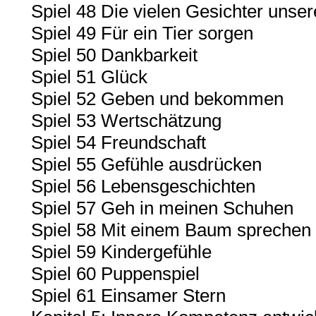
Spiel 48 Die vielen Gesichter unser
Spiel 49 Für ein Tier sorgen
Spiel 50 Dankbarkeit
Spiel 51 Glück
Spiel 52 Geben und bekommen
Spiel 53 Wertschätzung
Spiel 54 Freundschaft
Spiel 55 Gefühle ausdrücken
Spiel 56 Lebensgeschichten
Spiel 57 Geh in meinen Schuhen
Spiel 58 Mit einem Baum sprechen
Spiel 59 Kindergefühle
Spiel 60 Puppenspiel
Spiel 61 Einsamer Stern