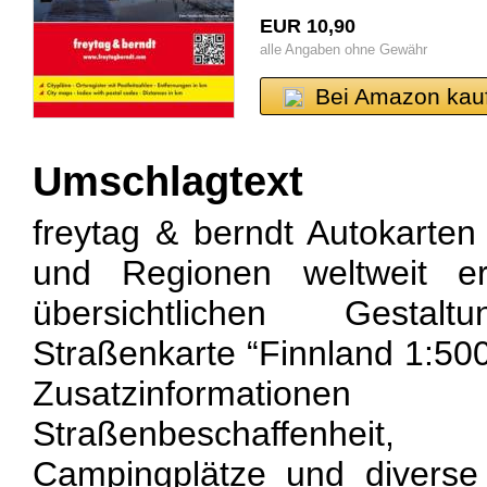
EUR 10,90
alle Angaben ohne Gewähr
Bei Amazon kau
Umschlagtext
freytag & berndt Autokarten 
und Regionen weltweit er
übersichtlichen Gesta
Straßenkarte “Finnland 1:500
Zusatzinformatio
Straßenbeschaffenheit, S
Campingplätze und diverse 